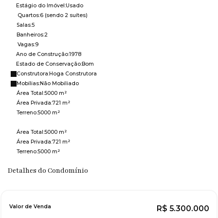
Estágio do Imóvel:
Usado
Quartos:
6 (sendo 2 suítes)
Salas:
5
Banheiros:
2
Vagas:
9
Ano de Construção:
1978
Estado de Conservação:
Bom
Construtora:
Hoga Construtora
Mobílias:
Não Mobiliado
Área Total:
5000 m²
Área Privada:
721 m²
Terreno:
5000 m²
Área Total:
5000 m²
Área Privada:
721 m²
Terreno:
5000 m²
Detalhes do Condomínio
Valor de Venda
R$
5.300.000