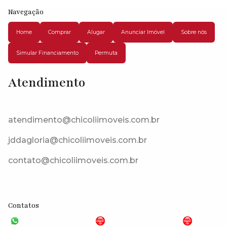
Navegação
Home
Comprar
Alugar
Anunciar Imóvel
Sobre nós
Simular Financiamento
Permuta
Atendimento
Estrada Do Capuava, 06715-410, Paisagem Renoir, Cotia, São Paulo,
Brasil
atendimento@chicoliimoveis.com.br
jddagloria@chicoliimoveis.com.br
contato@chicoliimoveis.com.br
CRECI: 28283J
Contatos
VGP - 11 4159-6699
JG - 11 98100-5000
CHC