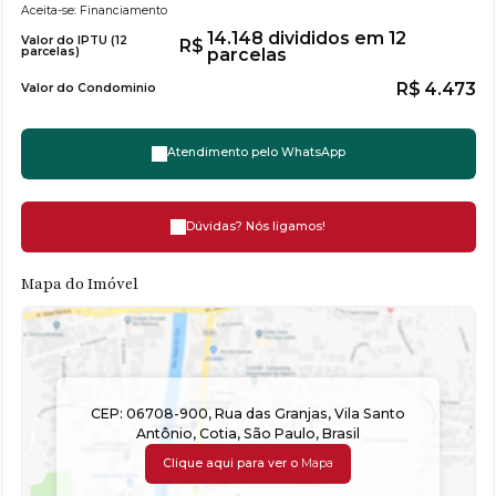
Aceita-se: Financiamento
14.148 divididos em 12
Valor do IPTU (12
R$
parcelas)
parcelas
R$
4.473
Valor do Condominio
Atendimento pelo
WhatsApp
Dúvidas? Nós ligamos!
Mapa do Imóvel
CEP: 06708-900
,
Rua das Granjas
,
Vila Santo
Antônio
,
Cotia
,
São Paulo
,
Brasil
Clique aqui para ver o
Mapa