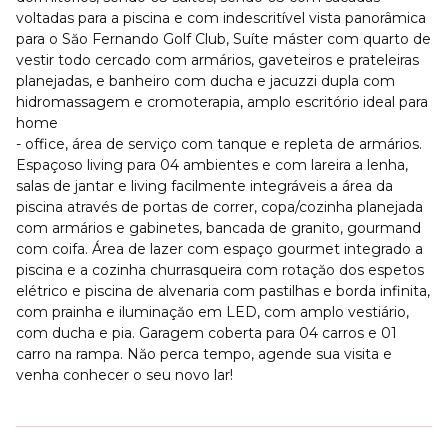
voltadas para a piscina e com indescritível vista panorâmica
para o Săo Fernando Golf Club, Suíte máster com quarto de
vestir todo cercado com armários, gaveteiros e prateleiras
planejadas, e banheiro com ducha e jacuzzi dupla com
hidromassagem e cromoterapia, amplo escritório ideal para
home
- office, área de serviço com tanque e repleta de armários.
Espaçoso living para 04 ambientes e com lareira a lenha,
salas de jantar e living facilmente integráveis a área da
piscina através de portas de correr, copa/cozinha planejada
com armários e gabinetes, bancada de granito, gourmand
com coifa. Área de lazer com espaço gourmet integrado a
piscina e a cozinha churrasqueira com rotaçăo dos espetos
elétrico e piscina de alvenaria com pastilhas e borda infinita,
com prainha e iluminaçăo em LED, com amplo vestiário,
com ducha e pia. Garagem coberta para 04 carros e 01
carro na rampa. Năo perca tempo, agende sua visita e
venha conhecer o seu novo lar!