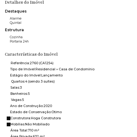
Detalhes do Imóvel
Destaques
Alarme
Quintal
Estrutura
Cozinha
Portaria 24h
Características do Imóvel
Referência:
2760
(CA1254)
Tipo de Imóvel:
Residencial
»
Casa de Condomínio
Estágio do Imóvel:
Lançamento
Quartos:
4 (sendo 3 suítes)
Salas:
3
Banheiros:
5
Vagas:
5
Ano de Construção:
2020
Estado de Conservação:
Otimo
Construtora:
Hoga Construtora
Mobílias:
Não Mobiliado
Área Total:
710 m²
Área Privada:
632 m²