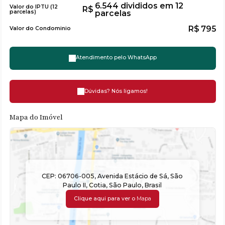
6.544 divididos em 12
Valor do IPTU (12
R$
parcelas)
parcelas
R$
795
Valor do Condominio
Atendimento pelo
WhatsApp
Dúvidas? Nós ligamos!
Mapa do Imóvel
CEP: 06706-005
,
Avenida Estácio de Sá
,
São
Paulo II
,
Cotia
,
São Paulo
,
Brasil
Clique aqui para ver o
Mapa