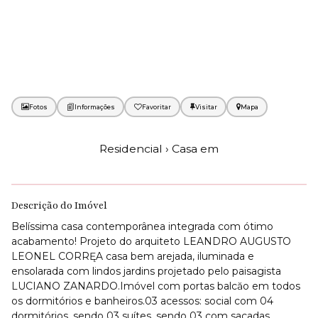
Fotos
Favoritar
Mapa
Residencial › Casa em
Descrição do Imóvel
Belíssima casa contemporânea integrada com ótimo
acabamento! Projeto do arquiteto LEANDRO AUGUSTO
LEONEL CORRĘA casa bem arejada, iluminada e
ensolarada com lindos jardins projetado pelo paisagista
LUCIANO ZANARDO.Imóvel com portas balcăo em todos
os dormitórios e banheiros.03 acessos: social com 04
dormitórios, sendo 03 suítes, sendo 03 com sacadas