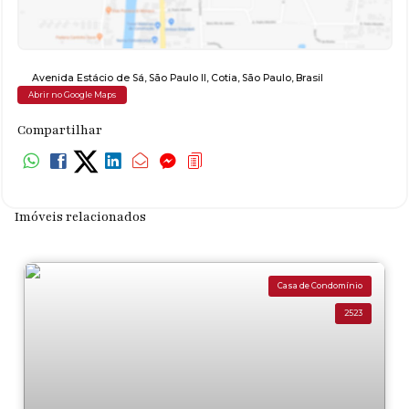
Avenida Estácio de Sá
,
São Paulo II
,
Cotia
,
São Paulo
,
Brasil
Abrir no Google Maps
Compartilhar
Imóveis relacionados
Casa de Condomínio
2523