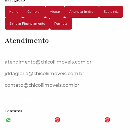
Navegação
Home
Comprar
Alugar
Anunciar Imóvel
Sobre nós
Simular Financiamento
Permuta
Atendimento
Estrada Do Capuava, 06715-410, Paisagem Renoir, Cotia, São Paulo,
Brasil
atendimento@chicoliimoveis.com.br
jddagloria@chicoliimoveis.com.br
contato@chicoliimoveis.com.br
CRECI: 28283J
Contatos
VGP - 11 4159-6699
JG - 11 98100-5000
CHC
- 11 99409-0000