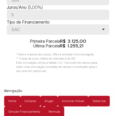
Juros/Ano
(5,00%)
Tipo de Financiamento
SAC
R$
3.125,00
Primeira Parcela
R$
1.255,21
Última Parcela
* Para a maioria dos casos, 10% é a entrada mínima exigida.
** A taxa de juros média do mercado é de 5%.
Esta simulação utiliza a tabela
SAC
. Consulte seu banco para
obter uma simulação completa de valores e condições para o
seu caso em particular.
Navegação
Home
Comprar
Alugar
Anunciar Imóvel
Sobre nós
Simular Financiamento
Permuta