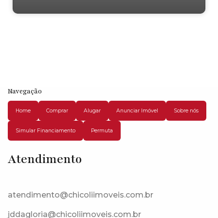
Navegação
Home
Comprar
Alugar
Anunciar Imóvel
Sobre nós
Simular Financiamento
Permuta
Atendimento
Rua Benedito Mendes da Silva, 06729-335, Cachoeira, Cotia, São
Paulo, Brasil
atendimento@chicoliimoveis.com.br
jddagloria@chicoliimoveis.com.br