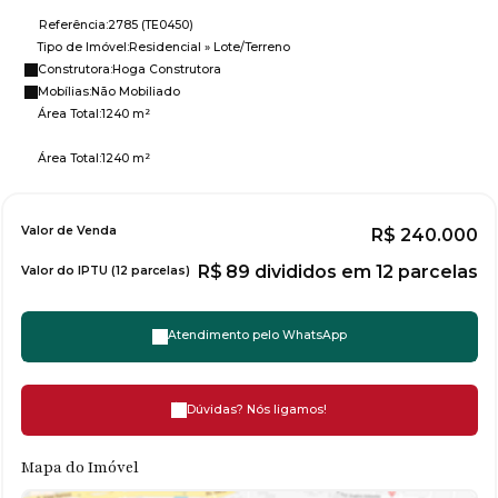
Referência:
2785
(TE0450)
Tipo de Imóvel:
Residencial
»
Lote/Terreno
Construtora:
Hoga Construtora
Mobílias:
Não Mobiliado
Área Total:
1240 m²
Área Total:
1240 m²
Valor de Venda
R$
240.000
R$
89 divididos em 12 parcelas
Valor do IPTU (12 parcelas)
Atendimento pelo
WhatsApp
Dúvidas? Nós ligamos!
Mapa do Imóvel