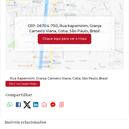
CEP: 06704-750
,
Rua Itapemirim
,
Granja
Carneiro Viana
,
Cotia
,
São Paulo
,
Brasil
Clique aqui para ver o
Mapa
Rua Itapemirim
,
Granja Carneiro Viana
,
Cotia
,
São Paulo
,
Brasil
Abrir no Google Maps
Compartilhar
Imóveis relacionados