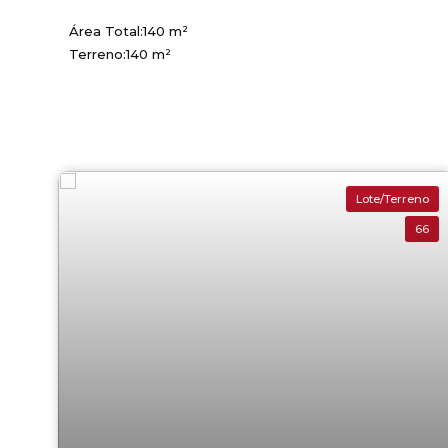
Área Total:
140 m²
Terreno:
140 m²
Lote/Terreno
66