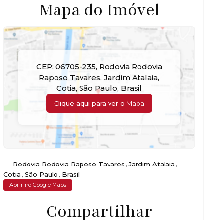
Mapa do Imóvel
CEP: 06705-235
,
Rodovia Rodovia
Raposo Tavares
,
Jardim Atalaia
,
Cotia
,
São Paulo
,
Brasil
Clique aqui para ver o
Mapa
Rodovia Rodovia Raposo Tavares
,
Jardim Atalaia
,
Cotia
,
São Paulo
,
Brasil
Abrir no Google Maps
Compartilhar