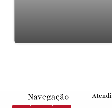
Residencial › Lote/Terreno em
Navegação
Atend
Home
Comprar
Alugar