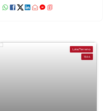
Lote/Terreno
1644