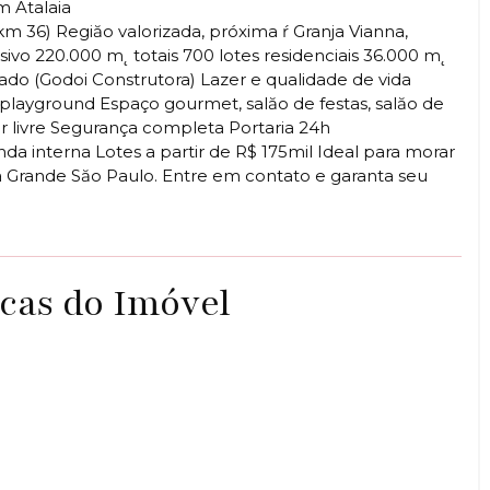
m Atalaia
m 36) Regiăo valorizada, próxima ŕ Granja Vianna,
vo 220.000 m˛ totais 700 lotes residenciais 36.000 m˛
ado (Godoi Construtora) Lazer e qualidade de vida
t, playground Espaço gourmet, salăo de festas, salăo de
ar livre Segurança completa Portaria 24h
a interna Lotes a partir de R$ 175mil Ideal para morar
 Grande Săo Paulo. Entre em contato e garanta seu
icas do Imóvel