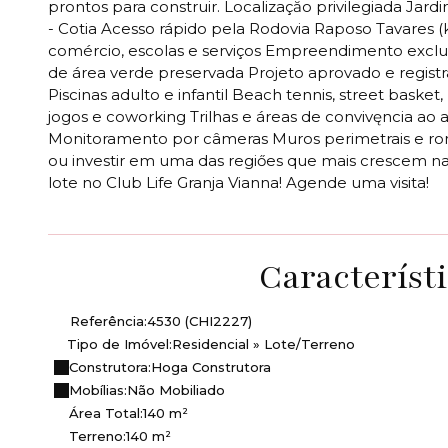
prontos para construir. Localizaçăo privilegiada Jardi
- Cotia Acesso rápido pela Rodovia Raposo Tavares (k
comércio, escolas e serviços Empreendimento exclusi
de área verde preservada Projeto aprovado e registr
Piscinas adulto e infantil Beach tennis, street baske
jogos e coworking Trilhas e áreas de convivęncia ao 
Monitoramento por câmeras Muros perimetrais e rond
ou investir em uma das regiőes que mais crescem na
lote no Club Life Granja Vianna! Agende uma visita!
Característ
Referência:
4530
(CHI2227)
Tipo de Imóvel:
Residencial
»
Lote/Terreno
Construtora:
Hoga Construtora
Mobílias:
Não Mobiliado
Área Total:
140 m²
Terreno:
140 m²