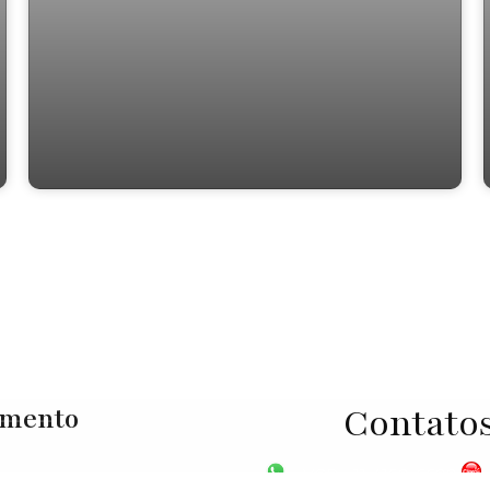
Chácara São José Cotia 284,26 (M²)
Contato
imento
VGP - 11 4159-6699