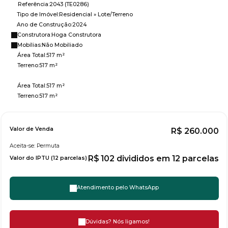
Referência:
2043
(TE0286)
Tipo de Imóvel:
Residencial
»
Lote/Terreno
Ano de Construção:
2024
Construtora:
Hoga Construtora
Mobílias:
Não Mobiliado
Área Total:
517 m²
Terreno:
517 m²
Área Total:
517 m²
Terreno:
517 m²
Valor de Venda
R$
260.000
Aceita-se: Permuta
R$
102 divididos em 12 parcelas
Valor do IPTU (12 parcelas)
Atendimento pelo
WhatsApp
Dúvidas? Nós ligamos!