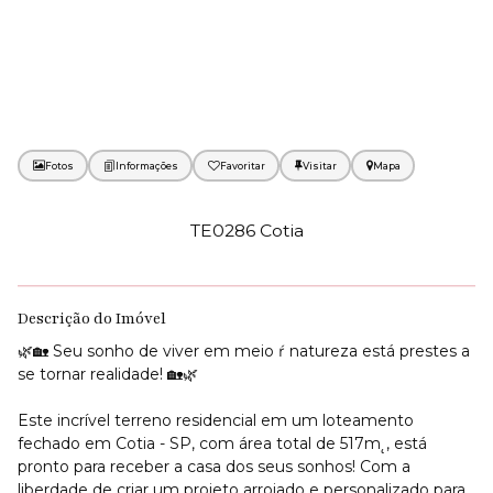
Fotos
Favoritar
Mapa
TE0286 Cotia
Descrição do Imóvel
🌿🏡 Seu sonho de viver em meio ŕ natureza está prestes a
se tornar realidade! 🏡🌿
Este incrível terreno residencial em um loteamento
fechado em Cotia - SP, com área total de 517m˛, está
pronto para receber a casa dos seus sonhos! Com a
liberdade de criar um projeto arrojado e personalizado para