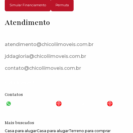
Simular Financiamento
Permuta
Atendimento
Alameda Los Álamos, 06730-000, Los Alamos, Vargem Grande
Paulista, São Paulo, Brasil
atendimento@chicoliimoveis.com.br
jddagloria@chicoliimoveis.com.br
contato@chicoliimoveis.com.br
CRECI: 28283J
Contatos
VGP - 11 4159-6699
JG - 11 98100-5000
CHC
- 11 99409-0000
Mais buscados
Casa para alugar
Casa para alugar
Terreno para comprar