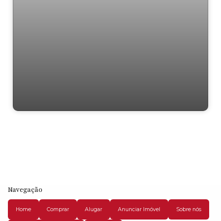
TE0285 Vargem Grande Paulista
Navegação
Home
Comprar
Alugar
Anunciar Imóvel
Sobre nós