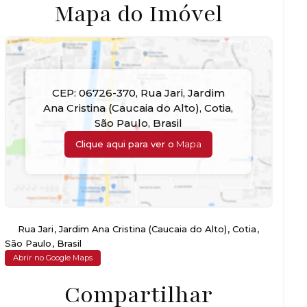
Mapa do Imóvel
CEP: 06726-370
,
Rua Jari
,
Jardim
Ana Cristina (Caucaia do Alto)
,
Cotia
,
São Paulo
,
Brasil
Clique aqui para ver o
Mapa
Rua Jari
,
Jardim Ana Cristina (Caucaia do Alto)
,
Cotia
,
São Paulo
,
Brasil
Abrir no Google Maps
Compartilhar