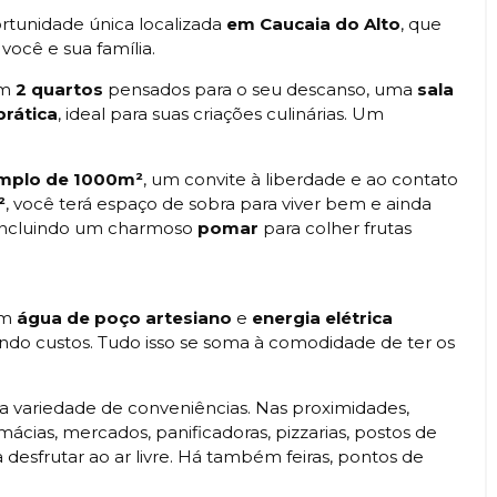
tunidade única localizada
em Caucaia do Alto
, que
você e sua família.
om
2 quartos
pensados para o seu descanso, uma
sala
prática
, ideal para suas criações culinárias. Um
amplo de 1000m²
, um convite à liberdade e ao contato
²
, você terá espaço de sobra para viver bem e ainda
, incluindo um charmoso
pomar
para colher frutas
om
água de poço artesiano
e
energia elétrica
ndo custos. Tudo isso se soma à comodidade de ter os
ma variedade de conveniências. Nas proximidades,
ácias, mercados, panificadoras, pizzarias, postos de
 desfrutar ao ar livre. Há também feiras, pontos de