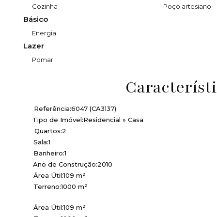
Cozinha
Poço artesiano
Básico
Energia
Lazer
Pomar
Característ
Referência:
6047
(CA3137)
Tipo de Imóvel:
Residencial
»
Casa
Quartos:
2
Sala:
1
Banheiro:
1
Ano de Construção:
2010
Área Útil:
109 m²
Terreno:
1000 m²
Área Útil:
109 m²