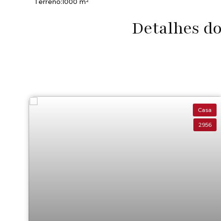
Terreno:
1000 m²
Detalhes d
Casa
2956