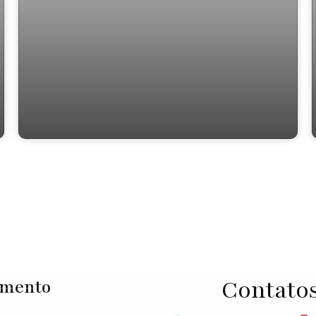
Casa com 2 quartos, Aguassaí (Caucaia
do Alto) - Cotia
Contato
imento