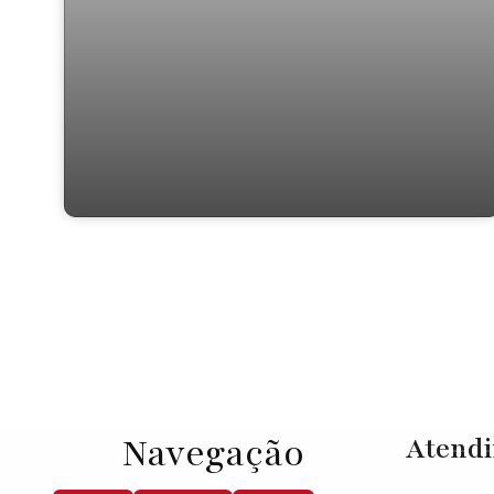
Residencial › Casa em
Navegação
Atend