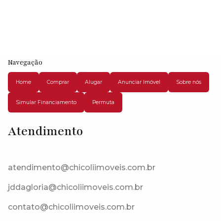
Navegação
Home
Comprar
Alugar
Anunciar Imóvel
Sobre nós
Simular Financiamento
Permuta
Atendimento
Rua Maurício de Nassau, 06726-130, Jardim Japão (Caucaia do
Alto), Cotia, São Paulo, Brasil
atendimento@chicoliimoveis.com.br
jddagloria@chicoliimoveis.com.br
contato@chicoliimoveis.com.br