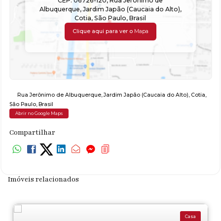
CEP: 06726-120
,
Rua Jerônimo de
Albuquerque
,
Jardim Japão (Caucaia do Alto)
,
Cotia
,
São Paulo
,
Brasil
Clique aqui para ver o
Mapa
Rua Jerônimo de Albuquerque
,
Jardim Japão (Caucaia do Alto)
,
Cotia
,
São Paulo
,
Brasil
Abrir no Google Maps
Compartilhar
Imóveis relacionados
Casa