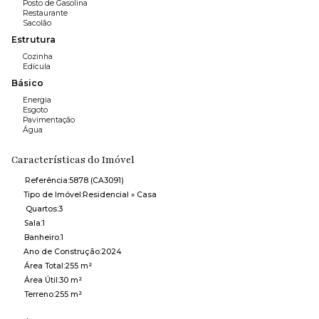
Posto de Gasolina
Restaurante
Sacolão
Estrutura
Cozinha
Edícula
Básico
Energia
Esgoto
Pavimentação
Água
Características do Imóvel
Referência:
5878
(CA3091)
Tipo de Imóvel:
Residencial
»
Casa
Quartos:
3
Sala:
1
Banheiro:
1
Ano de Construção:
2024
Área Total:
255 m²
Área Útil:
30 m²
Terreno:
255 m²