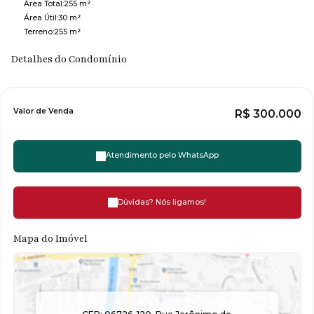
Área Total:
255 m²
Área Útil:
30 m²
Terreno:
255 m²
Detalhes do Condomínio
Valor de Venda
R$
300.000
Atendimento pelo
WhatsApp
Dúvidas? Nós ligamos!
Mapa do Imóvel