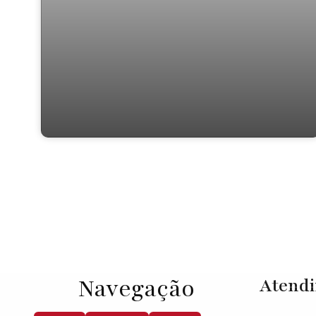
Residencial › Casa em
Navegação
Atend