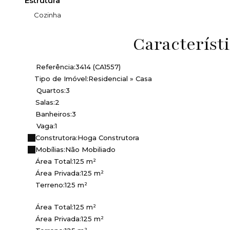
Estrutura
Cozinha
Característ
Referência:
3414
(CA1557)
Tipo de Imóvel:
Residencial
»
Casa
Quartos:
3
Salas:
2
Banheiros:
3
Vaga:
1
Construtora:
Hoga Construtora
Mobílias:
Não Mobiliado
Área Total:
125 m²
Área Privada:
125 m²
Terreno:
125 m²
Área Total:
125 m²
Área Privada:
125 m²