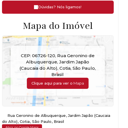
Dúvidas? Nós ligamos!
Mapa do Imóvel
CEP: 06726-120
,
Rua Geronino de
Albuquerque
,
Jardim Japão
(Caucaia do Alto)
,
Cotia
,
São Paulo
,
Brasil
Clique aqui para ver o
Mapa
Rua Geronino de Albuquerque
,
Jardim Japão (Caucaia
do Alto)
,
Cotia
,
São Paulo
,
Brasil
Abrir no Google Maps