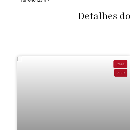
Terreno:
125 m²
Detalhes d
Casa
2129