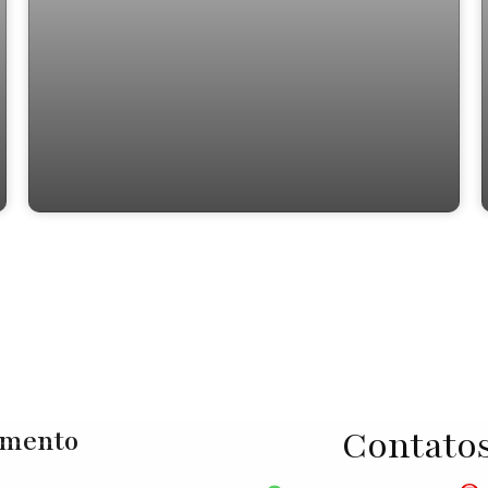
Casa com 2 quartos, Jardim Japão
(Caucaia do Alto) - Cotia
Contato
imento