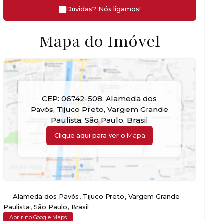
Dúvidas? Nós ligamos!
Mapa do Imóvel
CEP: 06742-508
,
Alameda dos
Pavós
,
Tijuco Preto
,
Vargem Grande
Paulista
,
São Paulo
,
Brasil
Clique aqui para ver o
Mapa
Alameda dos Pavós
,
Tijuco Preto
,
Vargem Grande
Paulista
,
São Paulo
,
Brasil
Abrir no Google Maps