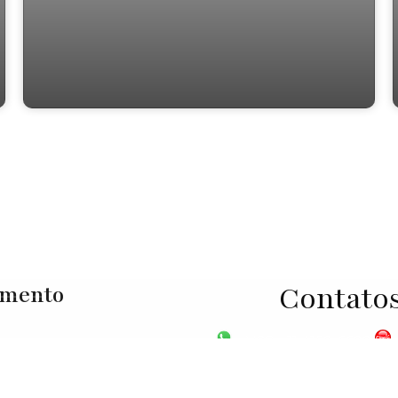
CA1133 - Casa de Condomínio, 3 - Vargem
Grande Paulista
Contato
imento
VGP - 11 4159-6699
nto@chicoliimoveis.com.br
98100-5000
CHC - 11 
0000
Rua Espanha, 06740-880, Tijuco Preto, Vargem