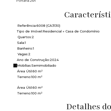
Portaria 24h
Característ
Referência:
6008
(CA3130)
Tipo de Imóvel:
Residencial
»
Casa de Condomínio
Quartos:
2
Sala:
1
Banheiro:
1
Vagas:
2
Ano de Construção:
2024
Mobílias:
Semimobiliado
Área Útil:
60 m²
Terreno:
100 m²
Área Útil:
60 m²
Terreno:
100 m²
Detalhes d