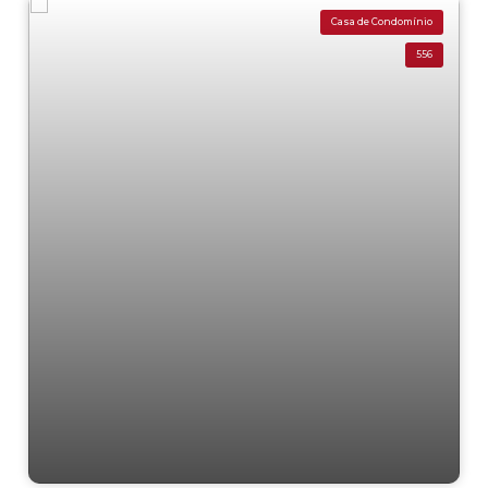
Casa de Condomínio
556
Residencial › Casa de Condomínio em Narita
Garden