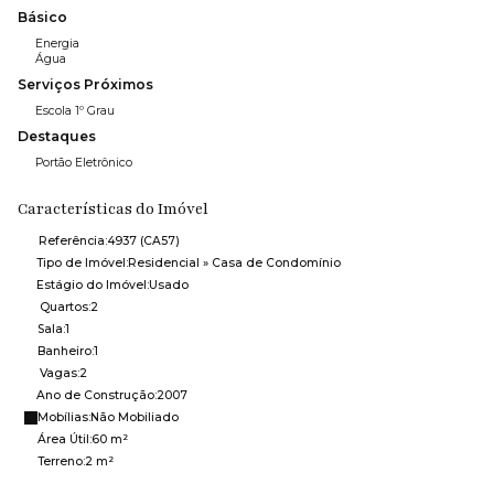
Básico
Energia
Água
Serviços Próximos
Escola 1º Grau
Destaques
Portão Eletrônico
Características do Imóvel
Referência:
4937
(CA57)
Tipo de Imóvel:
Residencial
»
Casa de Condomínio
Estágio do Imóvel:
Usado
Quartos:
2
Sala:
1
Banheiro:
1
Vagas:
2
Ano de Construção:
2007
Mobílias:
Não Mobiliado
Área Útil:
60 m²
Terreno:
2 m²