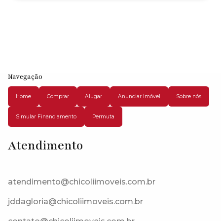
Navegação
Home
Comprar
Alugar
Anunciar Imóvel
Sobre nós
Simular Financiamento
Permuta
Atendimento
Narita Garden, Vargem Grande Paulista, São Paulo, Brasil
atendimento@chicoliimoveis.com.br
jddagloria@chicoliimoveis.com.br