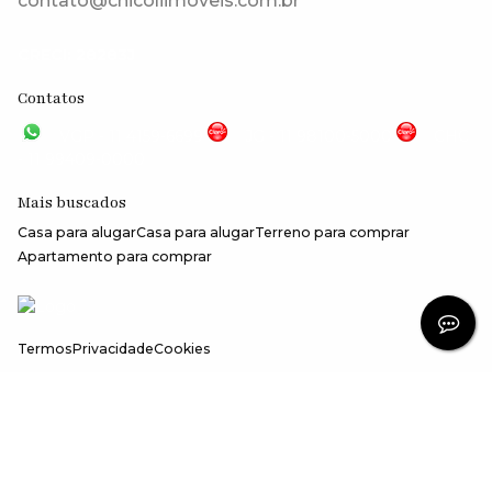
contato@chicoliimoveis.com.br
CRECI: 28283J
Contatos
VGP - 11 4159-6699
JG - 11 98100-5000
CHC
- 11 99409-0000
Mais buscados
Casa para alugar
Casa para alugar
Terreno para comprar
Apartamento para comprar
Termos
Privacidade
Cookies