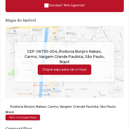
Dúvidas? Nós ligamos!
Mapa do Imóvel
CEP: 06730-204
,
Rodovia Bunjiro Nakao
,
Carmo
,
Vargem Grande Paulista
,
São Paulo
,
Brasil
Clique aqui para ver o
Mapa
Rodovia Bunjiro Nakao
,
Carmo
,
Vargem Grande Paulista
,
São Paulo
,
Brasil
Abrir no Google Maps
Compartilhar