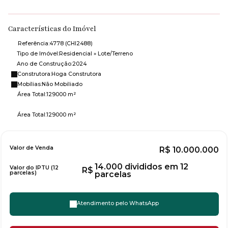
Características do Imóvel
Referência:
4778
(CHI2488)
Tipo de Imóvel:
Residencial
»
Lote/Terreno
Ano de Construção:
2024
Construtora:
Hoga Construtora
Mobílias:
Não Mobiliado
Área Total:
129000 m²
Área Total:
129000 m²
Valor de Venda
R$
10.000.000
14.000 divididos em 12
Valor do IPTU (12
R$
parcelas)
parcelas
Atendimento pelo
WhatsApp