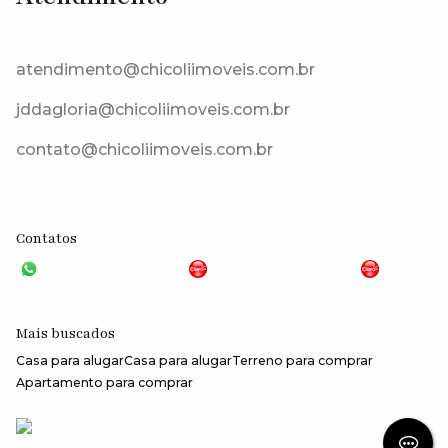
Rodovia Bunjiro Nakao, 06726-300, Água Espraiada (Caucaia do
Alto), Cotia, São Paulo, Brasil
atendimento@chicoliimoveis.com.br
jddagloria@chicoliimoveis.com.br
contato@chicoliimoveis.com.br
CRECI: 28283J
Contatos
VGP - 11 4159-6699
JG - 11 98100-5000
CHC
- 11 99409-0000
Mais buscados
Casa para alugar
Casa para alugar
Terreno para comprar
Apartamento para comprar