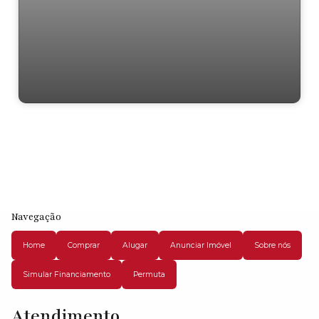
Residencial › Lote/Terreno em
Navegação
Home
Comprar
Alugar
Anunciar Imóvel
Sobre nós
Simular Financiamento
Permuta
Atendimento