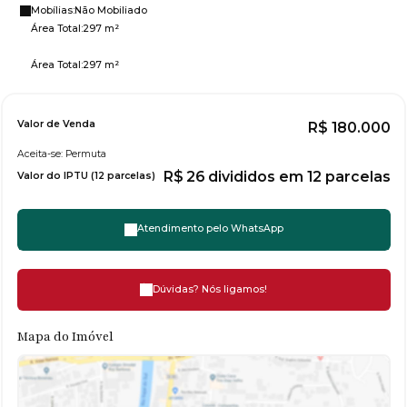
Mobílias:
Não Mobiliado
Área Total:
297 m²
Área Total:
297 m²
Valor de Venda
R$
180.000
Aceita-se: Permuta
R$
26 divididos em 12 parcelas
Valor do IPTU (12 parcelas)
Atendimento pelo
WhatsApp
Dúvidas? Nós ligamos!
Mapa do Imóvel