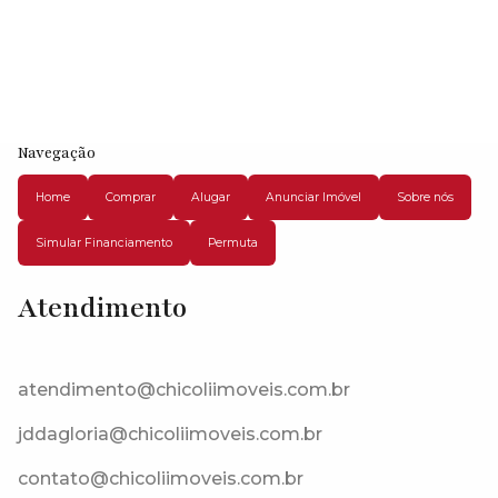
Navegação
Home
Comprar
Alugar
Anunciar Imóvel
Sobre nós
Simular Financiamento
Permuta
Atendimento
Jardim Japão (Caucaia do Alto), Cotia, São Paulo, Brasil
atendimento@chicoliimoveis.com.br
jddagloria@chicoliimoveis.com.br
contato@chicoliimoveis.com.br