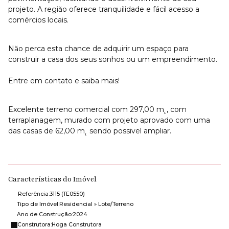
projeto. A regiăo oferece tranquilidade e fácil acesso a
comércios locais.
Năo perca esta chance de adquirir um espaço para
construir a casa dos seus sonhos ou um empreendimento.
Entre em contato e saiba mais!
Excelente terreno comercial com 297,00 m˛, com
terraplanagem, murado com projeto aprovado com uma
das casas de 62,00 m˛ sendo possivel ampliar.
Características do Imóvel
Referência:
3115
(TE0550)
Tipo de Imóvel:
Residencial
»
Lote/Terreno
Ano de Construção:
2024
Construtora:
Hoga Construtora