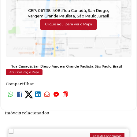
CEP: 06738-408
,
Rua Canadá
,
San Diego
,
Vargem Grande Paulista
,
São Paulo
,
Brasil
Clique aqui para ver o
Mapa
Rua Canadá
,
San Diego
,
Vargem Grande Paulista
,
São Paulo
,
Brasil
Abrir no Google Maps
Compartilhar
Imóveis relacionados
Casa de Condomínio