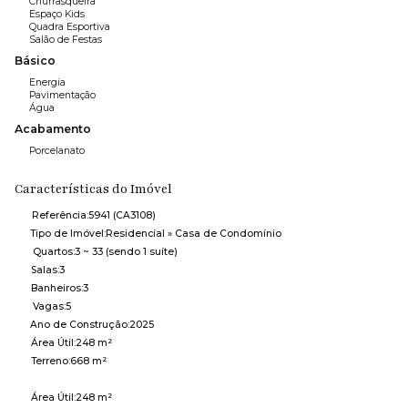
Churrasqueira
Espaço Kids
Quadra Esportiva
Salão de Festas
Básico
Energia
Pavimentação
Água
Acabamento
Porcelanato
Características do Imóvel
Referência:
5941
(CA3108)
Tipo de Imóvel:
Residencial
»
Casa de Condomínio
Quartos:
3 ~ 33 (sendo 1 suíte)
Salas:
3
Banheiros:
3
Vagas:
5
Ano de Construção:
2025
Área Útil:
248 m²
Terreno:
668 m²
Área Útil:
248 m²