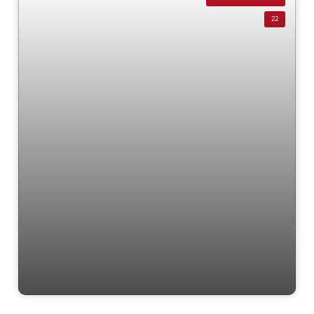
22
CHI3001 "Paysage Clair "Casa de
Condomínio "5 !Vargem Grande Paulista