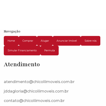
Navegação
Home
Comprar
Alugar
Anunciar Imóvel
Sobre nós
Simular Financiamento
Permuta
Atendimento
Rua Georgia, 06738-260, San Diego, Vargem Grande Paulista, São
Paulo, Brasil
atendimento@chicoliimoveis.com.br
jddagloria@chicoliimoveis.com.br
contato@chicoliimoveis.com.br