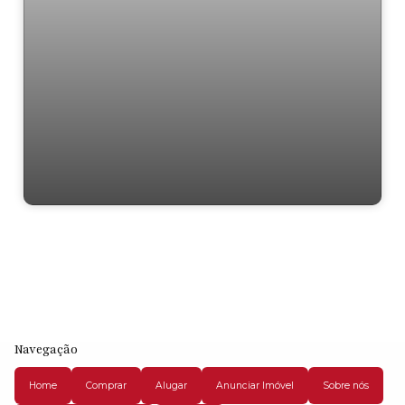
Rural › Sítio em
Navegação
Home
Comprar
Alugar
Anunciar Imóvel
Sobre nós