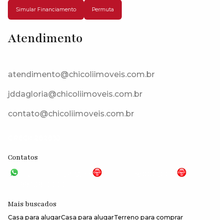
Simular Financiamento
Permuta
Atendimento
Rodovia Raposo Tavares, 18143-821, Jardim Cardoso (Mailasqui),
São Roque, São Paulo, Brasil
atendimento@chicoliimoveis.com.br
jddagloria@chicoliimoveis.com.br
contato@chicoliimoveis.com.br
CRECI: 28283J
Contatos
VGP - 11 4159-6699
JG - 11 98100-5000
CHC
- 11 99409-0000
Mais buscados
Casa para alugar
Casa para alugar
Terreno para comprar