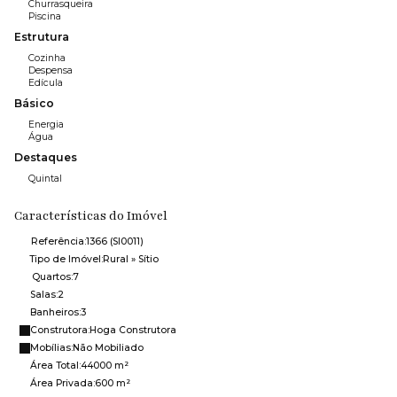
Churrasqueira
Piscina
Estrutura
Cozinha
Despensa
Edícula
Básico
Energia
Água
Destaques
Quintal
Características do Imóvel
Referência:
1366
(SI0011)
Tipo de Imóvel:
Rural
»
Sítio
Quartos:
7
Salas:
2
Banheiros:
3
Construtora:
Hoga Construtora
Mobílias:
Não Mobiliado
Área Total:
44000 m²
Área Privada:
600 m²