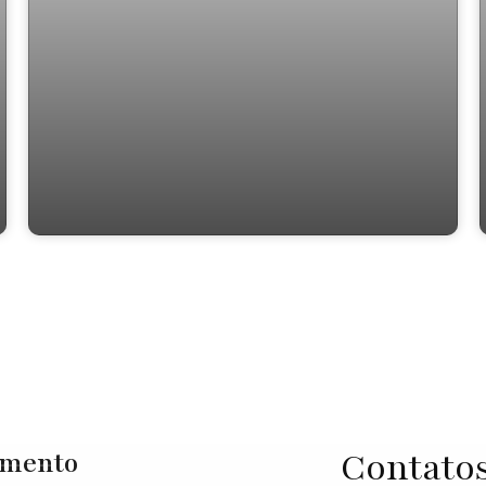
TE0298 Vargem Grande Paulista
Contato
imento