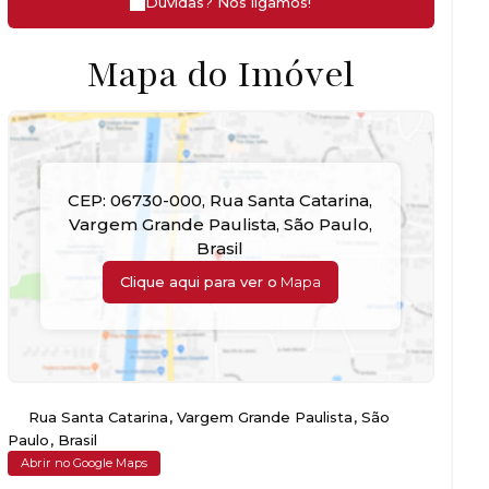
Dúvidas? Nós ligamos!
Mapa do Imóvel
CEP: 06730-000
,
Rua Santa Catarina
,
Vargem Grande Paulista
,
São Paulo
,
Brasil
Clique aqui para ver o
Mapa
Rua Santa Catarina
,
Vargem Grande Paulista
,
São
Paulo
,
Brasil
Abrir no Google Maps