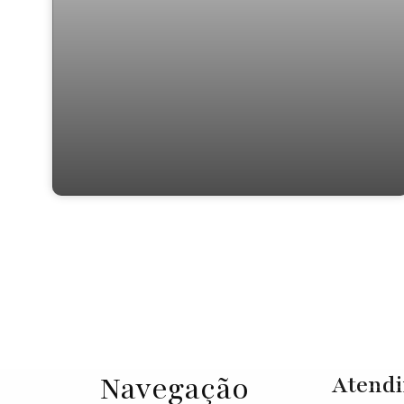
Te0147 Vargem Grande Paulista
Navegação
Atend