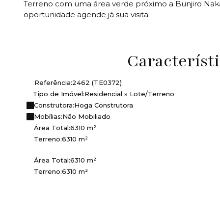
Terreno com uma área verde próximo a Bunjiro Na
oportunidade agende já sua visita.
Característ
Referência:
2462
(TE0372)
Tipo de Imóvel:
Residencial
»
Lote/Terreno
Construtora:
Hoga Construtora
Mobílias:
Não Mobiliado
Área Total:
6310 m²
Terreno:
6310 m²
Área Total:
6310 m²
Terreno:
6310 m²