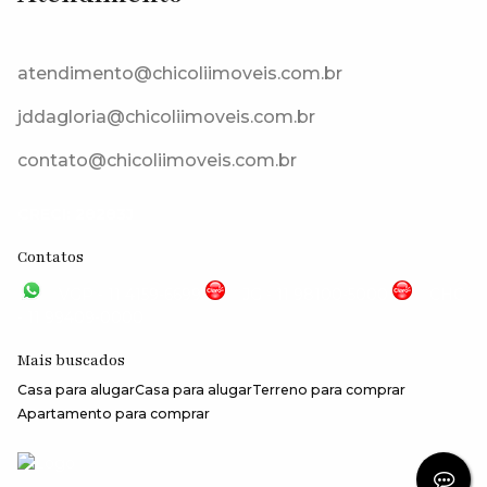
Estrada Municipal Armindo Setti, 18150-000, Ibiúna, São Paulo,
Brasil
atendimento@chicoliimoveis.com.br
jddagloria@chicoliimoveis.com.br
contato@chicoliimoveis.com.br
CRECI: 28283J
Contatos
VGP - 11 4159-6699
JG - 11 98100-5000
CHC
- 11 99409-0000
Mais buscados
Casa para alugar
Casa para alugar
Terreno para comprar
Apartamento para comprar