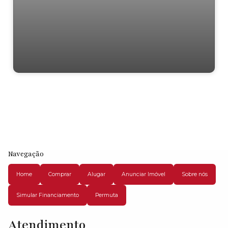
Residencial › Lote/Terreno em
Navegação
Home
Comprar
Alugar
Anunciar Imóvel
Sobre nós
Simular Financiamento
Permuta
Atendimento