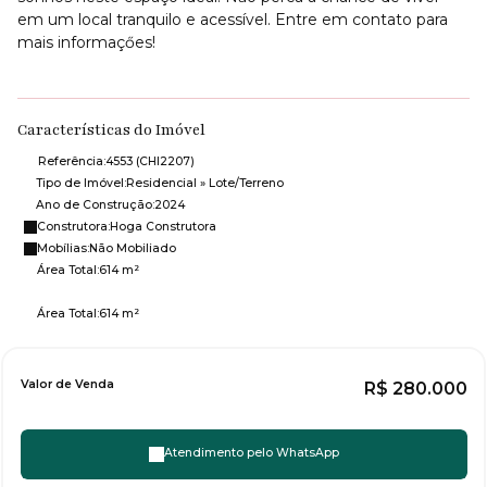
em um local tranquilo e acessível. Entre em contato para
mais informaçőes!
Características do Imóvel
Referência:
4553
(CHI2207)
Tipo de Imóvel:
Residencial
»
Lote/Terreno
Ano de Construção:
2024
Construtora:
Hoga Construtora
Mobílias:
Não Mobiliado
Área Total:
614 m²
Área Total:
614 m²
Valor de Venda
R$
280.000
Atendimento pelo
WhatsApp