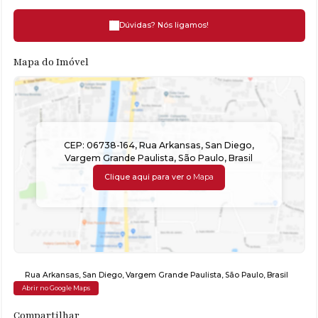
Dúvidas? Nós ligamos!
Mapa do Imóvel
CEP: 06738-164
,
Rua Arkansas
,
San Diego
,
Vargem Grande Paulista
,
São Paulo
,
Brasil
Clique aqui para ver o
Mapa
Rua Arkansas
,
San Diego
,
Vargem Grande Paulista
,
São Paulo
,
Brasil
Abrir no Google Maps
Compartilhar