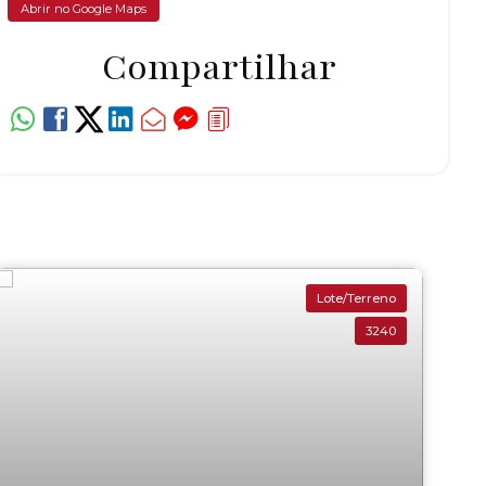
Abrir no Google Maps
Compartilhar
Lote/Terreno
3240