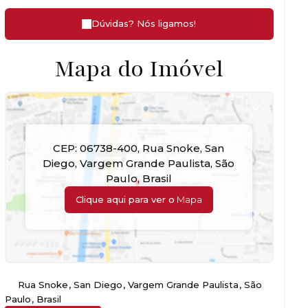
Dúvidas? Nós ligamos!
Mapa do Imóvel
CEP: 06738-400
,
Rua Snoke
,
San
Diego
,
Vargem Grande Paulista
,
São
Paulo
,
Brasil
Clique aqui para ver o
Mapa
Rua Snoke
,
San Diego
,
Vargem Grande Paulista
,
São
Paulo
,
Brasil