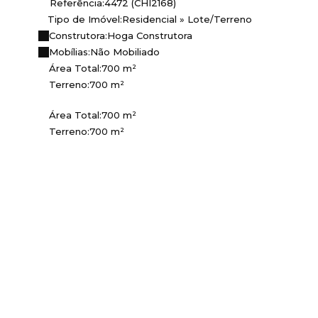
Referência:
4472
(CHI2168)
Tipo de Imóvel:
Residencial
»
Lote/Terreno
Construtora:
Hoga Construtora
Mobílias:
Não Mobiliado
Área Total:
700 m²
Terreno:
700 m²
Área Total:
700 m²
Terreno:
700 m²