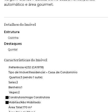
automático e área gourmet.
Detalhes do Imóvel
Estrutura
Cozinha
Destaques
Quintal
Características do Imóvel
Referência:
4232
(CA1978)
Tipo de Imóvel:
Residencial
»
Casa de Condomínio
Quartos:
3 (sendo 1 suíte)
Salas:
2
Banheiro:
1
Vagas:
2
Construtora:
Hoga Construtora
Mobílias:
Não Mobiliado
Área Total:
170 m²