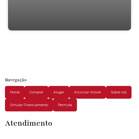
Residencial › Casa em
Navegação
Home
Comprar
Alugar
Anunciar Imóvel
Sobre nós
Simular Financiamento
Permuta
Atendimento
Estrada Ribeirão das Lajes, 06738-248, San Diego, Vargem Grande
Paulista, São Paulo, Brasil