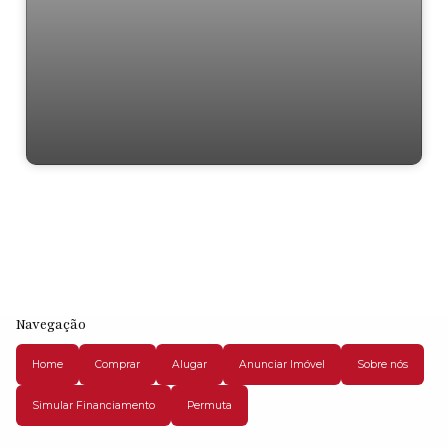
Residencial › Casa em
Navegação
Home
Comprar
Alugar
Anunciar Imóvel
Sobre nós
Simular Financiamento
Permuta