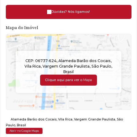
Dúvidas? Nós ligamos!
Mapa do Imóvel
CEP: 06737-624
,
Alameda Barão dos Cocais
,
Vila Rica
,
Vargem Grande Paulista
,
São Paulo
,
Brasil
Clique aqui para ver o
Mapa
Alameda Barão dos Cocais
,
Vila Rica
,
Vargem Grande Paulista
,
São
Paulo
,
Brasil
Abrir no Google Maps