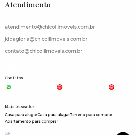
Atendimento
Rua Riacho Grande, 06730-646, Centro, Vargem Grande Paulista,
São Paulo, Brasil
atendimento@chicoliimoveis.com.br
jddagloria@chicoliimoveis.com.br
contato@chicoliimoveis.com.br
CRECI: 28283J
Contatos
VGP - 11 4159-6699
JG - 11 98100-5000
CHC
- 11 99409-0000
Mais buscados
Casa para alugar
Casa para alugar
Terreno para comprar
Apartamento para comprar