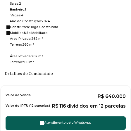
Salas:
2
Banheiro:
1
Vagas:
4
Ano de Construção:
2024
Construtora:
Hoga Construtora
Mobílias:
Não Mobiliado
Área Privada:
262 m²
Terreno:
360 m²
Área Privada:
262 m²
Terreno:
360 m²
Detalhes do Condomínio
Valor de Venda
R$
640.000
R$
116 divididos em 12 parcelas
Valor do IPTU (12 parcelas)
Atendimento pelo
WhatsApp