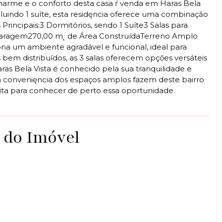
harme e o conforto desta casa ŕ venda em Haras Bela
cluindo 1 suíte, esta residęncia oferece uma combinaçăo
rincipais:3 Dormitórios, sendo 1 Suíte3 Salas para
aragem270,00 m˛ de Área ConstruídaTerreno Amplo
ona um ambiente agradável e funcional, ideal para
 bem distribuídos, as 3 salas oferecem opçőes versáteis
Haras Bela Vista é conhecido pela sua tranquilidade e
a convenięncia dos espaços amplos fazem deste bairro
sita para conhecer de perto essa oportunidade.
 do Imóvel