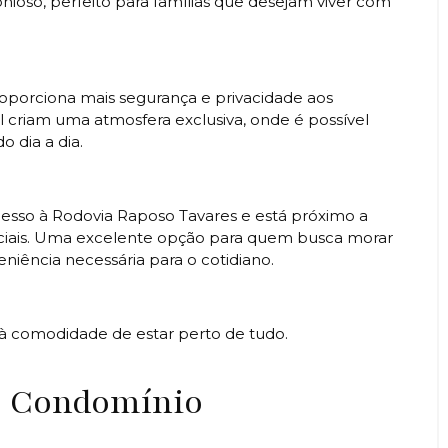
oso, perfeito para famílias que desejam viver com
oporciona mais segurança e privacidade aos
l criam uma atmosfera exclusiva, onde é possível
 dia a dia.
acesso à Rodovia Raposo Tavares e está próximo a
nciais. Uma excelente opção para quem busca morar
niência necessária para o cotidiano.
or à comodidade de estar perto de tudo.
o Condomínio