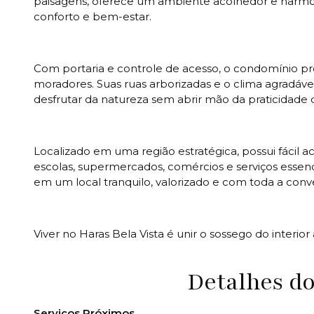
paisagens, oferece um ambiente acolhedor e harmoni
conforto e bem-estar.
Com portaria e controle de acesso, o condomínio pr
moradores. Suas ruas arborizadas e o clima agradáve
desfrutar da natureza sem abrir mão da praticidade do
Localizado em uma região estratégica, possui fácil 
escolas, supermercados, comércios e serviços esse
em um local tranquilo, valorizado e com toda a conve
Viver no Haras Bela Vista é unir o sossego do interi
Detalhes d
Serviços Próximos