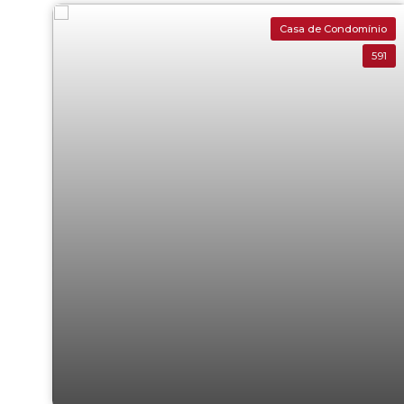
Casa de Condomínio
591
Haras BelaVista Vargem Grande Paulista
600,00 (M²)