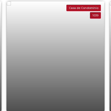
Casa de Condomínio
1039
Terras de Santa Adélia Vargem Grande
Paulista 500,00 (M²)