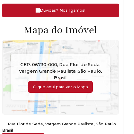
Dúvidas? Nós ligamos!
Mapa do Imóvel
CEP: 06730-000
,
Rua Flor de Seda
,
Vargem Grande Paulista
,
São Paulo
,
Brasil
Clique aqui para ver o
Mapa
Rua Flor de Seda
,
Vargem Grande Paulista
,
São Paulo
,
Brasil