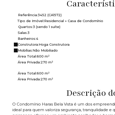
Característ
Referência:
3452
(CA1572)
Tipo de Imóvel:
Residencial
»
Casa de Condomínio
Quartos:
3 (sendo 1 suíte)
Salas:
3
Banheiros:
4
Construtora:
Hoga Construtora
Mobílias:
Não Mobiliado
Área Total:
600 m²
Área Privada:
270 m²
Área Total:
600 m²
Área Privada:
270 m²
Descrição 
O Condomínio Haras Bela Vista é um dos empreendi
ideal para quem valoriza segurança, tranquilidade e 