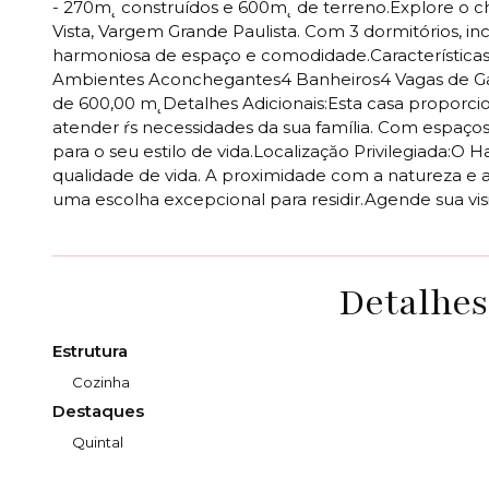
- 270m˛ construídos e 600m˛ de terreno.Explore o c
Vista, Vargem Grande Paulista. Com 3 dormitórios, in
harmoniosa de espaço e comodidade.Características P
Ambientes Aconchegantes4 Banheiros4 Vagas de G
de 600,00 m˛Detalhes Adicionais:Esta casa proporci
atender ŕs necessidades da sua família. Com espaços
para o seu estilo de vida.Localizaçăo Privilegiada:O 
qualidade de vida. A proximidade com a natureza e 
uma escolha excepcional para residir.Agende sua vi
Detalhes
Estrutura
Cozinha
Destaques
Quintal