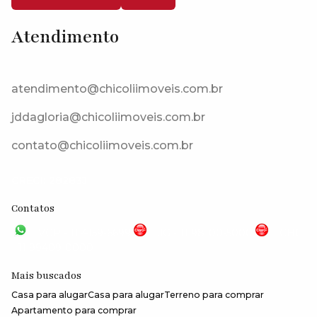
Atendimento
Estrada Do Capuava, 06715-410, Paisagem Renoir, Cotia, São Paulo,
Brasil
atendimento@chicoliimoveis.com.br
jddagloria@chicoliimoveis.com.br
contato@chicoliimoveis.com.br
CRECI: 28283J
Contatos
VGP - 11 4159-6699
JG - 11 98100-5000
CHC
- 11 99409-0000
Mais buscados
Casa para alugar
Casa para alugar
Terreno para comprar
Apartamento para comprar