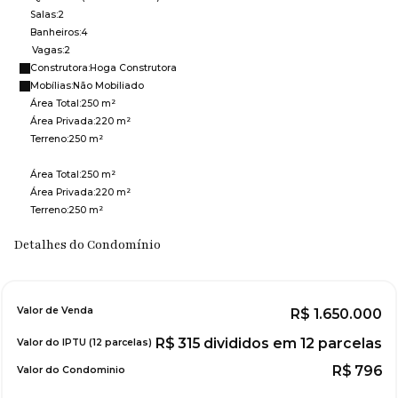
Salas:
2
Banheiros:
4
Vagas:
2
Construtora:
Hoga Construtora
Mobílias:
Não Mobiliado
Área Total:
250 m²
Área Privada:
220 m²
Terreno:
250 m²
Área Total:
250 m²
Área Privada:
220 m²
Terreno:
250 m²
Detalhes do Condomínio
Valor de Venda
R$
1.650.000
R$
315 divididos em 12 parcelas
Valor do IPTU (12 parcelas)
R$
796
Valor do Condominio