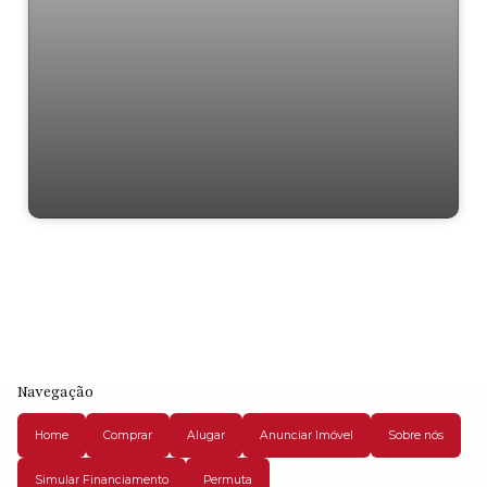
Residencial › Casa em
Navegação
Home
Comprar
Alugar
Anunciar Imóvel
Sobre nós
Simular Financiamento
Permuta