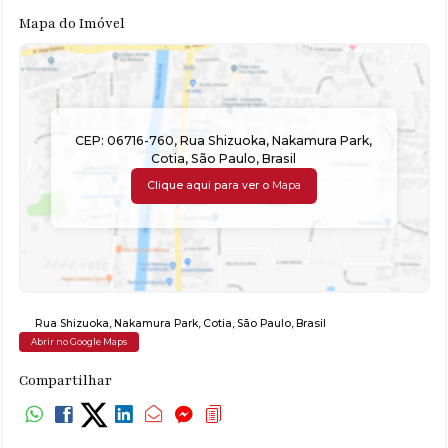
Mapa do Imóvel
CEP: 06716-760
,
Rua Shizuoka
,
Nakamura Park
,
Cotia
,
São Paulo
,
Brasil
Clique aqui para ver o
Mapa
Rua Shizuoka
,
Nakamura Park
,
Cotia
,
São Paulo
,
Brasil
Abrir no Google Maps
Compartilhar