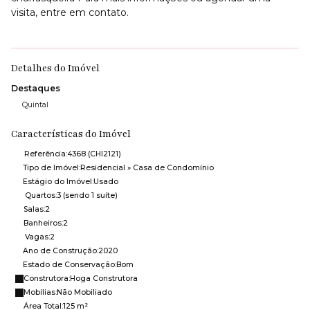
visita, entre em contato.
Detalhes do Imóvel
Destaques
Quintal
Características do Imóvel
Referência:
4368
(CHI2121)
Tipo de Imóvel:
Residencial
»
Casa de Condomínio
Estágio do Imóvel:
Usado
Quartos:
3 (sendo 1 suíte)
Salas:
2
Banheiros:
2
Vagas:
2
Ano de Construção:
2020
Estado de Conservação:
Bom
Construtora:
Hoga Construtora
Mobílias:
Não Mobiliado
Área Total:
125 m²