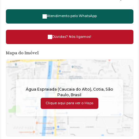
Atendimento pelo
WhatsApp
Dúvidas? Nós ligamos!
Mapa do Imóvel
Água Espraiada (Caucaia do Alto)
,
Cotia
,
São
Paulo
,
Brasil
Clique aqui para ver o
Mapa