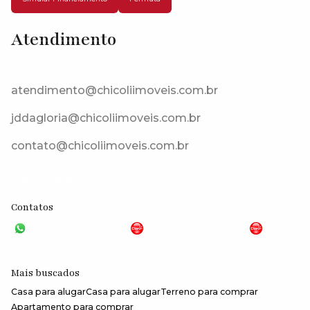
Atendimento
Água Espraiada (Caucaia do Alto), Cotia, São Paulo, Brasil
atendimento@chicoliimoveis.com.br
jddagloria@chicoliimoveis.com.br
contato@chicoliimoveis.com.br
CRECI: 28283J
Contatos
VGP - 11 4159-6699
JG - 11 98100-5000
CHC
- 11 99409-0000
Mais buscados
Casa para alugar
Casa para alugar
Terreno para comprar
Apartamento para comprar