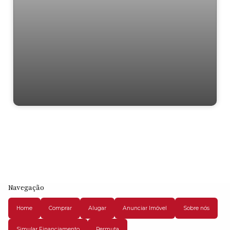
CA17 Casa de Condomínio "2 !Cotia
Navegação
Home
Comprar
Alugar
Anunciar Imóvel
Sobre nós
Simular Financiamento
Permuta