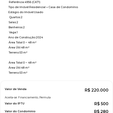
Referência:
4956
(CA71)
Tipo de Imóvel:
Residencial
»
Casa de Condomínio
Estágio do Imóvel:
Usado
Quartos:
2
Salas:
2
Banheiros:
2
Vaga:
1
Ano de Construção:
2024
Área Total:
0 ~ 48 m²
Área Útil:
48 m²
Terreno:
53 m²
Área Total:
0 ~ 48 m²
Área Útil:
48 m²
Terreno:
53 m²
Valor de Venda
R$
220.000
Aceita-se: Financiamento, Permuta
R$
500
Valor do IPTU
R$
280
Valor do Condominio