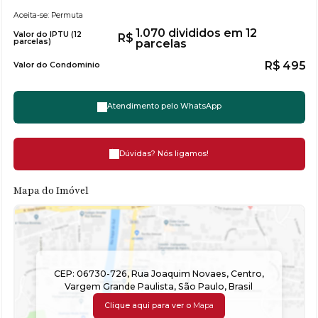
Aceita-se: Permuta
1.070 divididos em 12
Valor do IPTU (12
R$
parcelas)
parcelas
R$
495
Valor do Condominio
Atendimento pelo
WhatsApp
Dúvidas? Nós ligamos!
Mapa do Imóvel
CEP: 06730-726
,
Rua Joaquim Novaes
,
Centro
,
Vargem Grande Paulista
,
São Paulo
,
Brasil
Clique aqui para ver o
Mapa