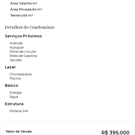
Área Total:
64 m²
Área Privada:
64 m²
Terreno:
64 m²
Detalhes do Condomínio
Serviços Próximos
Avenida
Açougue
Ponto de circular
Posto de Gasolina
Sacolão
Lazer
Churrasqueira
Piscina
Básico
Energia
Água
Estrutura
Portaria 24h
Valor de Venda
R$
395.000