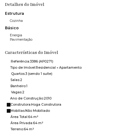
Detalhes do Imóvel
Estrutura
Cozinha
Básico
Energia
Pavimentação
Características do Imóvel
Referência:
3386
(AP0271)
Tipo de Imóvel:
Residencial
»
Apartamento
Quartos:
3 (sendo 1 suíte)
Salas:
2
Banheiro:
1
Vagas:
2
Ano de Construção:
2010
Construtora:
Hoga Construtora
Mobílias:
Não Mobiliado
Área Total:
64 m²
Área Privada:
64 m²
Terreno:
64 m²