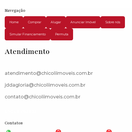
Navegação
Home
Comprar
Alugar
Anunciar Imóvel
Sobre nós
Simular Financiamento
Permuta
Atendimento
Centro, Vargem Grande Paulista, São Paulo, Brasil
atendimento@chicoliimoveis.com.br
jddagloria@chicoliimoveis.com.br
contato@chicoliimoveis.com.br
CRECI: 28283J
Contatos