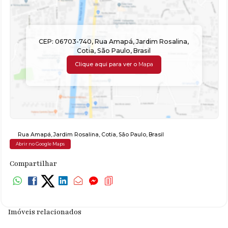
CEP: 06703-740
,
Rua Amapá
,
Jardim Rosalina
,
Cotia
,
São Paulo
,
Brasil
Clique aqui para ver o
Mapa
Rua Amapá
,
Jardim Rosalina
,
Cotia
,
São Paulo
,
Brasil
Abrir no Google Maps
Compartilhar
Imóveis relacionados