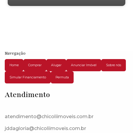
Navegação
Home
Comprar
Alugar
Anunciar Imóvel
Sobre nós
Simular Financiamento
Permuta
Atendimento
Rua Bélgica, 06719-640, Outeiro de Passárgada, Cotia, São Paulo,
Brasil
atendimento@chicoliimoveis.com.br
jddagloria@chicoliimoveis.com.br