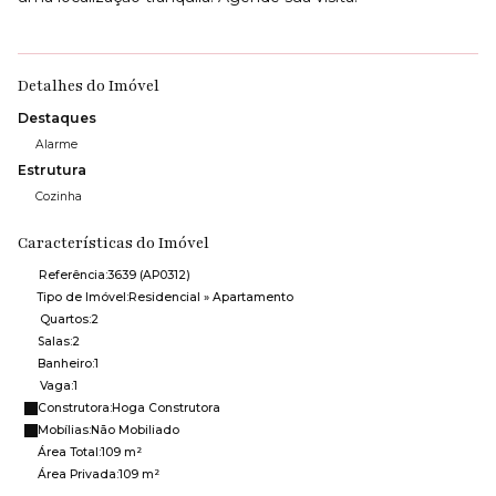
Detalhes do Imóvel
Destaques
Alarme
Estrutura
Cozinha
Características do Imóvel
Referência:
3639
(AP0312)
Tipo de Imóvel:
Residencial
»
Apartamento
Quartos:
2
Salas:
2
Banheiro:
1
Vaga:
1
Construtora:
Hoga Construtora
Mobílias:
Não Mobiliado
Área Total:
109 m²
Área Privada:
109 m²