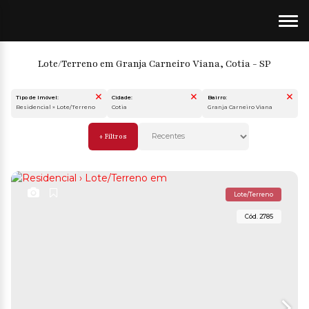
Lote/Terreno em Granja Carneiro Viana, Cotia - SP
Tipo de Imóvel:
Cidade:
Bairro:
Residencial » Lote/Terreno
Cotia
Granja Carneiro Viana
Lote/Terreno
2785