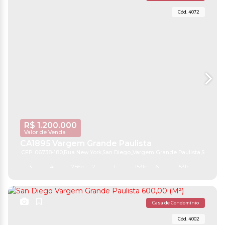
4072
R$
1.200.000
Valor de Venda
CA1895 Vargem Grande Paulista
CEP: 06738-180
,
Rua New York
,
San Diego
,
Vargem Grande Paulista
,
São Pau
3
4
256m²
2
1
1531m²
6
1531m²
Casa de Condomínio
4002