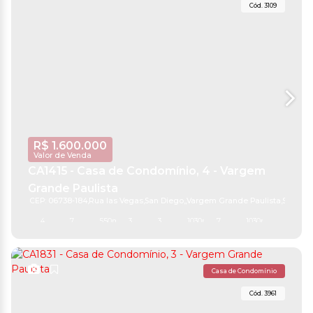
3109
R$
1.600.000
Valor de Venda
CA1415 - Casa de Condomínio, 4 - Vargem
Grande Paulista
CEP: 06738-184
,
Rua las Vegas
,
San Diego
,
Vargem Grande Paulista
,
São Pau
4
7
550m²
3
3
1030m²
7
1030m²
Casa de Condomínio
3961