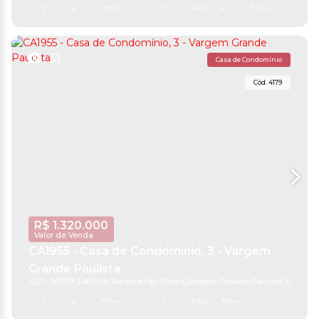
3
4
170m²
2
3
550m²
4
550m²
Casa de Condomínio
4179
R$
1.320.000
Valor de Venda
CA1955 - Casa de Condomínio, 3 - Vargem
Grande Paulista
CEP: 06738-248
,
Rua Tenesse
,
San Diego
,
Vargem Grande Paulista
,
São Paul
3
4
322m²
2
3
500m²
500m²