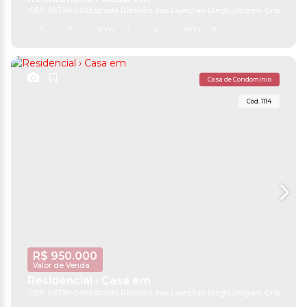
CEP: 06738-248
,
Estrada Ribeirão das Lajes
,
San Diego
,
Vargem Grande Pau
5
7
900m²
3
4
1800m²
8
Casa de Condomínio
1114
R$
950.000
Valor de Venda
Residencial › Casa em
CEP: 06738-248
,
Estrada Ribeirão das Lajes
,
San Diego
,
Vargem Grande Pau