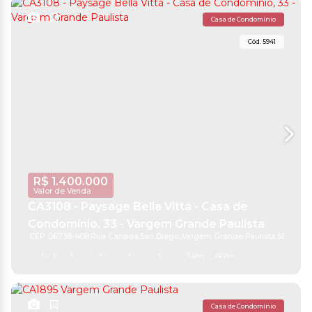
Casa de Condomínio
5941
R$
1.400.000
Valor de Venda
CA3108 - Paysage Bella Vittá - Casa de
Condomínio, 33 - Vargem Grande Paulista
CEP: 06738-408
,
Rua Canadá
,
San Diego
,
Vargem Grande Paulista
,
São Paul
3 ~ 33
3
3
1
5
248m²
668m²
Casa de Condomínio