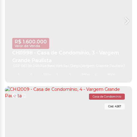
R$
1.600.000
Valor de Venda
CHI1998 - Casa de Condomínio, 3 - Vargem
Grande Paulista
CEP: 06738-248
,
Rua New York
,
San Diego
,
Vargem Grande Paulista
,
São Pau
3
6
520m²
3
3
850m²
4
850m²
Casa de Condomínio
4267