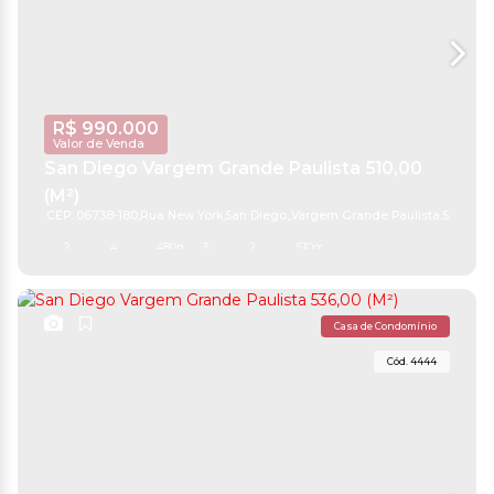
R$
990.000
Valor de Venda
San Diego Vargem Grande Paulista 510,00
(M²)
CEP: 06738-180
,
Rua New York
,
San Diego
,
Vargem Grande Paulista
,
São Pau
2
4
480m²
3
2
510m²
Casa de Condomínio
4444