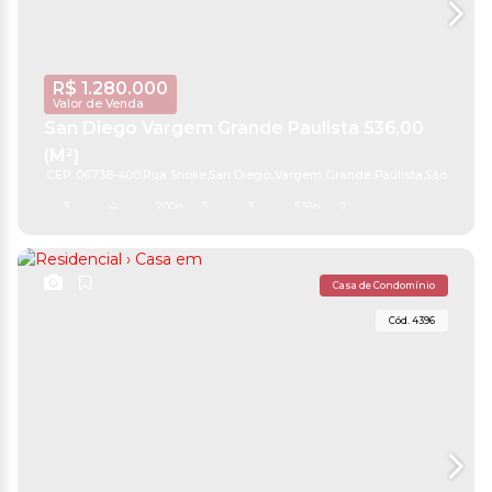
R$
1.280.000
Valor de Venda
San Diego Vargem Grande Paulista 536,00
(M²)
CEP: 06738-400
,
Rua Snoke
,
San Diego
,
Vargem Grande Paulista
,
São Paulo
,
B
3
4
200m²
3
3
536m²
2
Casa de Condomínio
4396