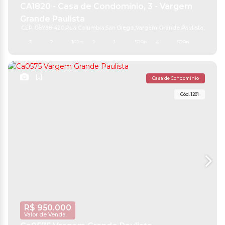
CA1820 - Casa de Condomínio, 3 - Vargem
Grande Paulista
CEP: 06738-420
,
Rua Columbia
,
San Diego
,
Vargem Grande Paulista
,
São Pa
3
2
162m²
2
1
529m²
4
529m²
Casa de Condomínio
1291
R$
950.000
Valor de Venda