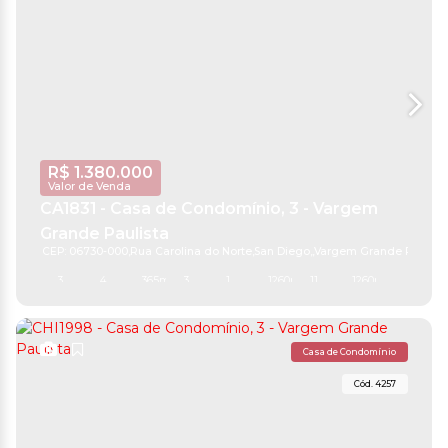
R$
1.380.000
Valor de Venda
CA1831 - Casa de Condomínio, 3 - Vargem
Grande Paulista
CEP: 06730-000
,
Rua Carolina do Norte
,
San Diego
,
Vargem Grande Paulist
3
4
365m²
3
1
1260m²
11
1260m²
Casa de Condomínio
4257