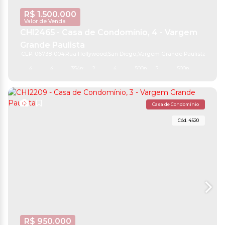
R$
1.500.000
Valor de Venda
CHI2465 - Casa de Condomínio, 4 - Vargem
Grande Paulista
CEP: 06738-004
,
Rua Hollywood
,
San Diego
,
Vargem Grande Paulista
,
São Pa
4
4
354m²
2
4
500m²
2
500m²
Casa de Condomínio
4520
R$
950.000