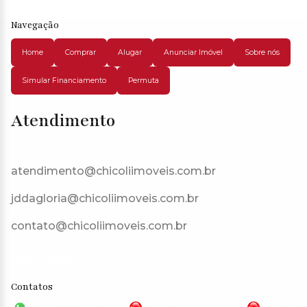
Navegação
Home
Comprar
Alugar
Anunciar Imóvel
Sobre nós
Simular Financiamento
Permuta
Atendimento
atendimento@chicoliimoveis.com.br
jddagloria@chicoliimoveis.com.br
contato@chicoliimoveis.com.br
CRECI: 28283J
Contatos