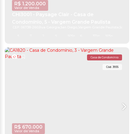
R$
1.200.000
Valor de Venda
CHI3001 - Paysage Clair - Casa de
Condomínio, 5 - Vargem Grande Paulista
CEP: 06738-260
,
Rua Georgia
,
San Diego
,
Vargem Grande Paulista
,
São Paul
5
7
2
5
505m²
6
371m²
505m²
Casa de Condomínio
3935
R$
670.000
Valor de Venda