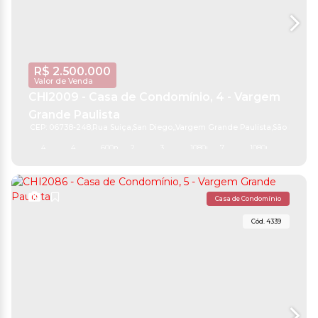
R$
2.500.000
Valor de Venda
CHI2009 - Casa de Condomínio, 4 - Vargem
Grande Paulista
CEP: 06738-248
,
Rua Suiça
,
San Diego
,
Vargem Grande Paulista
,
São Paulo
,
B
4
4
600m²
2
3
1080m²
7
1080m²
Casa de Condomínio
4339