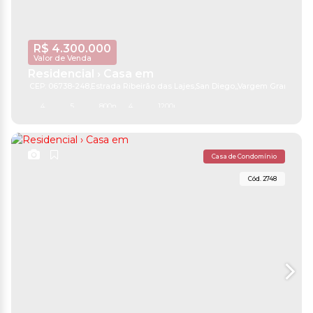
R$
4.300.000
Valor de Venda
Residencial › Casa em
CEP: 06738-248
,
Estrada Ribeirão das Lajes
,
San Diego
,
Vargem Grande Pau
4
5
800m²
4
1200m²
Casa de Condomínio
2748