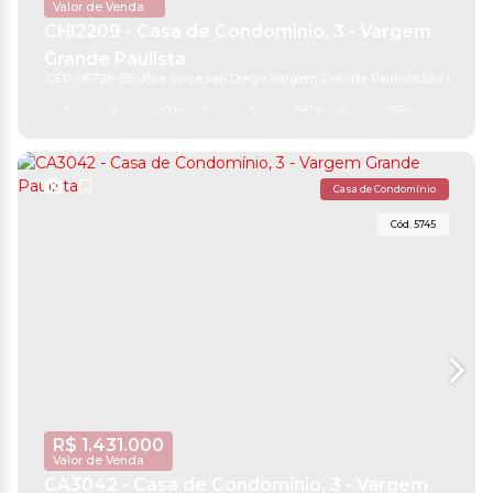
Valor de Venda
CHI2209 - Casa de Condomínio, 3 - Vargem
Grande Paulista
CEP: 06726-350
,
Rua Suiça
,
San Diego
,
Vargem Grande Paulista
,
São Paulo
,
B
3
4
200m²
2
3
582m²
4
582m²
Casa de Condomínio
5745
R$
1.431.000
Valor de Venda
CA3042 - Casa de Condomínio, 3 - Vargem