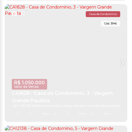
Casa de Condomínio
3946
R$
1.050.000
Valor de Venda
CA1828 - Casa de Condomínio, 3 - Vargem
Grande Paulista
CEP: 06738-248
,
Rua Roma
,
San Diego
,
Vargem Grande Paulista
,
São Paulo
,
B
3
3
250m²
3
3
671m²
6
671m²