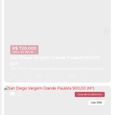
R$
720.000
Valor de Venda
San Diego Vargem Grande Paulista 600,00
(M²)
CEP: 06738-248
,
new york
,
San Diego
,
Vargem Grande Paulista
,
São Paulo
,
Br
6
6
280m²
2
4
600m²
7
Casa de Condomínio
3709