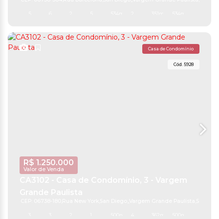
5
6
2
5
534m²
2
351m²
534m²
Casa de Condomínio
5928
R$
1.250.000
Valor de Venda
CA3102 - Casa de Condomínio, 3 - Vargem
Grande Paulista
CEP: 06738-180
,
Rua New York
,
San Diego
,
Vargem Grande Paulista
,
São Pau
3
3
2
1
500m²
4
362m²
500m²