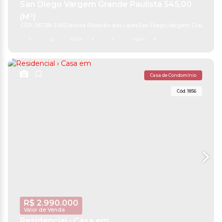
San Diego Vargem Grande Paulista 545,00
(M²)
CEP: 06738-248
,
Estrada Ribeirão das Lajes
,
San Diego
,
Vargem Grande Pau
3
4
500m²
3
3
545m²
6
Casa de Condomínio
1856
R$
2.990.000
Valor de Venda
Residencial › Casa em