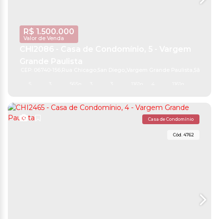
R$
1.500.000
Valor de Venda
CHI2086 - Casa de Condomínio, 5 - Vargem
Grande Paulista
CEP: 06740-156
,
Rua Chicago
,
San Diego
,
Vargem Grande Paulista
,
São Paul
5
3
565m²
3
3
1161m²
4
1161m²
Casa de Condomínio
4762