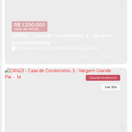
R$
1.200.000
Valor de Venda
CA1140 - Casa de Condomínio, 3 - Vargem
Grande Paulista
San Diego
,
Vargem Grande Paulista
,
São Paulo
,
Brasil
3
2
241m²
2
1
534m²
4
534m²
Casa de Condomínio
3124