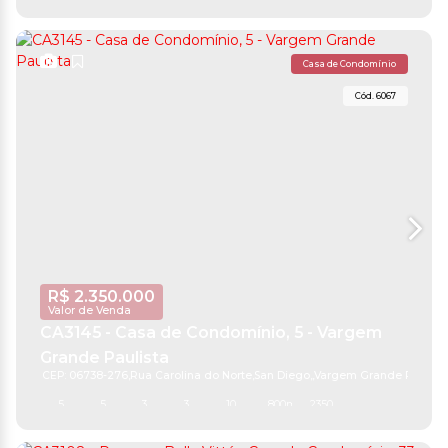
Casa de Condomínio
6067
R$
2.350.000
Valor de Venda
CA3145 - Casa de Condomínio, 5 - Vargem
Grande Paulista
CEP: 06738-276
,
Rua Carolina do Norte
,
San Diego
,
Vargem Grande Paulist
5
5
3
3
10
800m²
2350m²