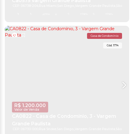
Ca0575 Vargem Grande Paulista
CEP: 06738-204
,
Rua Miami
,
San Diego
,
Vargem Grande Paulista
,
São Paulo
,
3
3
400m²
4
2
1290m²
5
1290m²
Casa de Condomínio
1774
R$
1.200.000
Valor de Venda
CA0822 - Casa de Condomínio, 3 - Vargem
Grande Paulista
CEP: 06730-000
,
Rua Snoke
,
San Diego
,
Vargem Grande Paulista
,
São Paulo
,
B