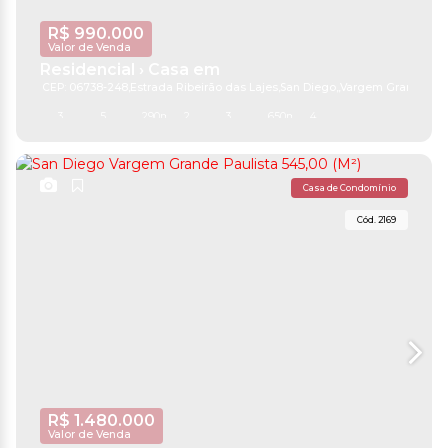
R$
990.000
Valor de Venda
Residencial › Casa em
CEP: 06738-248
,
Estrada Ribeirão das Lajes
,
San Diego
,
Vargem Grande Pau
3
5
290m²
2
3
650m²
4
Casa de Condomínio
2169
R$
1.480.000
Valor de Venda