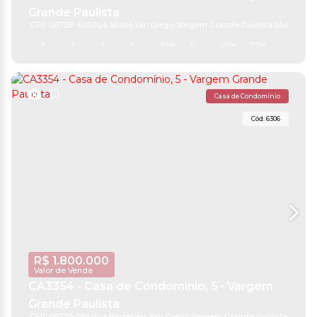
Grande Paulista
CEP: 06738-400
,
Rua Snoke
,
San Diego
,
Vargem Grande Paulista
,
São Paulo
,
B
3
5
2
3
753m²
3
450m²
753m²
Casa de Condomínio
6306
R$
1.800.000
Valor de Venda
CA3354 - Casa de Condomínio, 5 - Vargem
Grande Paulista
CEP: 06738-384
,
Rua Barcelona
,
San Diego
,
Vargem Grande Paulista
,
São Pa