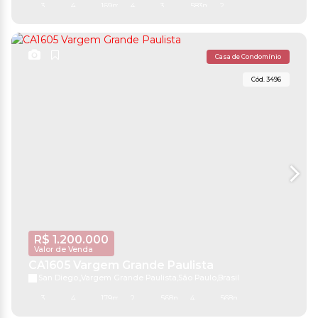
3
4
169m²
4
3
583m²
2
Casa de Condomínio
3496
R$
1.200.000
Valor de Venda
CA1605 Vargem Grande Paulista
San Diego
,
Vargem Grande Paulista
,
São Paulo
,
Brasil
3
4
179m²
2
568m²
4
568m²