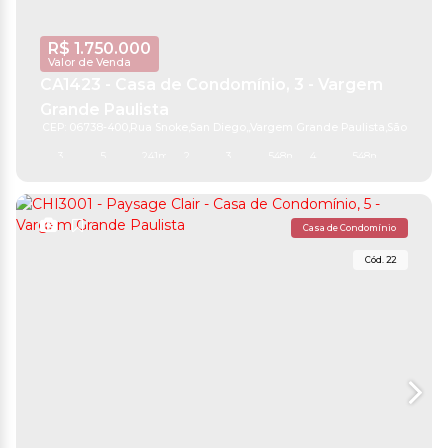
R$
1.750.000
Valor de Venda
CA1423 - Casa de Condomínio, 3 - Vargem
Grande Paulista
CEP: 06738-400
,
Rua Snoke
,
San Diego
,
Vargem Grande Paulista
,
São Paulo
,
B
3
5
241m²
2
3
548m²
4
548m²
Casa de Condomínio
22