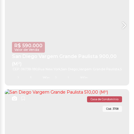
R$
590.000
Valor de Venda
San Diego Vargem Grande Paulista 900,00
(M²)
CEP: 06738-180
,
Rua New York
,
San Diego
,
Vargem Grande Paulista
,
São Pau
2
3
180m²
2
1
900m²
Casa de Condomínio
3708