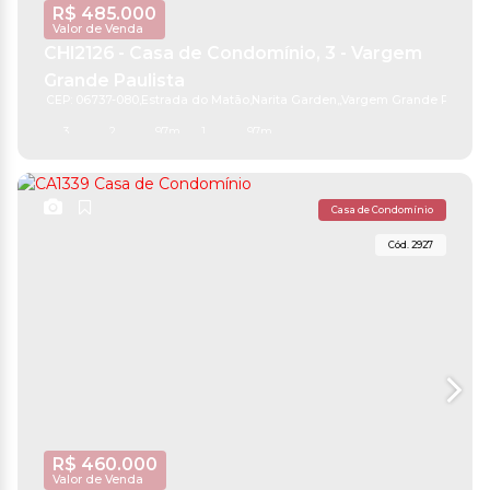
R$
485.000
Valor de Venda
CHI2126 - Casa de Condomínio, 3 - Vargem
Grande Paulista
CEP: 06737-080
,
Estrada do Matão
,
Narita Garden
,
Vargem Grande Paulista
3
2
97m²
1
97m²
Casa de Condomínio
2927
R$
460.000
Valor de Venda