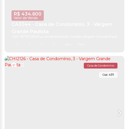
R$
434.600
Valor de Venda
CA3344 - Casa de Condomínio, 3 - Vargem
Grande Paulista
CEP: 06737-060
,
Rua Ametista
,
Narita Garden
,
Vargem Grande Paulista
,
São
3
2
2
2
97m²
226m²
Casa de Condomínio
4371