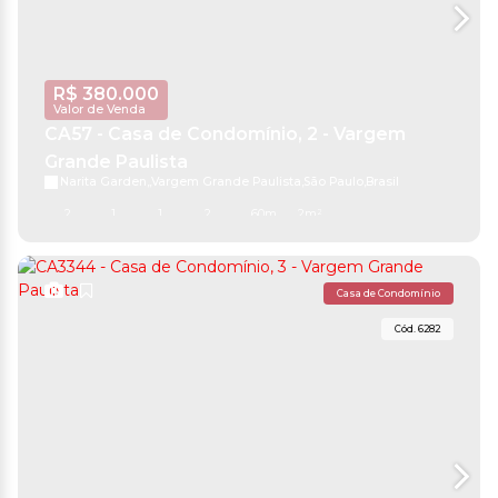
R$
380.000
Valor de Venda
CA57 - Casa de Condomínio, 2 - Vargem
Grande Paulista
Narita Garden
,
Vargem Grande Paulista
,
São Paulo
,
Brasil
2
1
1
2
60m²
2m²
Casa de Condomínio
6282