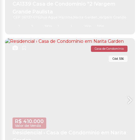
CA1339 Casa de Condomínio "2 !Vargem
Grande Paulista
CEP: 06737-076
,
Rua Água Marinha
,
Narita Garden
,
Vargem Grande Paulist
2
3
390m²
2
1
260m²
335m²
Casa de Condomínio
556
R$
410.000
Valor de Venda
Residencial › Casa de Condomínio em Narita