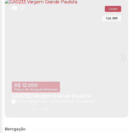
Galpão
5891
R$
12.000
Preço de Aluguel (Mensal)
GA0233 Vargem Grande Paulista
Centro
,
Vargem Grande Paulista
,
São Paulo
,
Brasil
2
370m²
500m²
Navegação