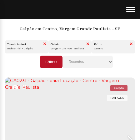
Galpão em Centro, Vargem Grande Paulista - SP
Tipo de Imóvel:
Cidade:
Bairro:
Industrial » Galpão
Vargem Grande Paulista
Centro
Galpão
5764