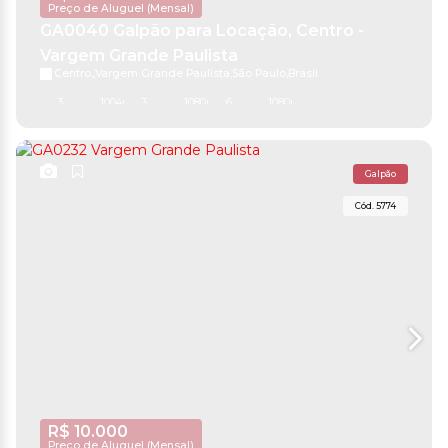
Preço de Aluguel (Mensal)
GA0040 Galpão para Locação, Centro -
Vargem Grande Paulista
Centro
,
Vargem Grande Paulista
,
São Paulo
,
Brasil
3
1004m²
3
1080m²
6
1080m²
Galpão
5774
R$
10.000
Preço de Aluguel (Mensal)