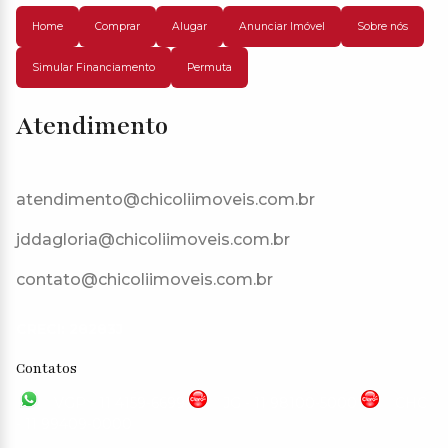
Home
Comprar
Alugar
Anunciar Imóvel
Sobre nós
Simular Financiamento
Permuta
Atendimento
atendimento@chicoliimoveis.com.br
jddagloria@chicoliimoveis.com.br
contato@chicoliimoveis.com.br
CRECI: 28283J
Contatos
VGP - 11 4159-6699
JG - 11 98100-5000
CHC
- 11 99409-0000