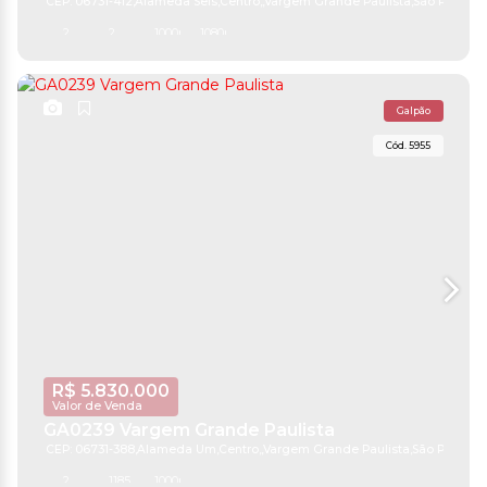
CEP: 06731-412
,
Alameda Seis
,
Centro
,
Vargem Grande Paulista
,
São Paulo
,
Br
2
2
1000m²
1080m²
Galpão
5955
R$
5.830.000
Valor de Venda
GA0239 Vargem Grande Paulista
CEP: 06731-388
,
Alameda Um
,
Centro
,
Vargem Grande Paulista
,
São Paulo
,
Br
2
1185 ~ 2000m²
1000m²