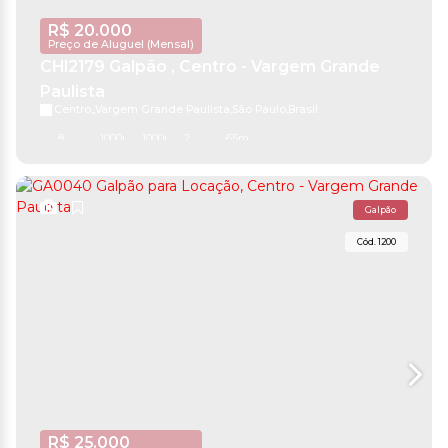
R$
20.000
Preço de Aluguel (Mensal)
CHI2179 Galpão , Centro - Vargem Grande
Paulista
Centro
,
Vargem Grande Paulista
,
São Paulo
,
Brasil
8
1000m²
1000m²
2
65m²
Galpão
1200
R$
25.000