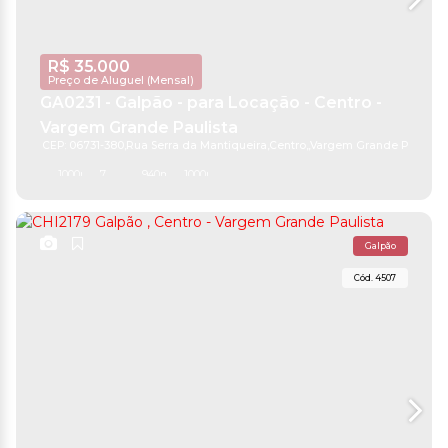
R$
35.000
Preço de Aluguel (Mensal)
GA0231 - Galpão - para Locação - Centro -
Vargem Grande Paulista
CEP: 06731-380
,
Rua Serra da Mantiqueira
,
Centro
,
Vargem Grande Paulista
,
1000m²
7
940m²
1000m²
Galpão
4507