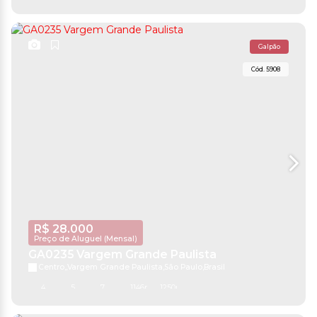
Galpão
5908
R$
28.000
Preço de Aluguel (Mensal)
GA0235 Vargem Grande Paulista
Centro
,
Vargem Grande Paulista
,
São Paulo
,
Brasil
4
5
7
1146m²
1250m²