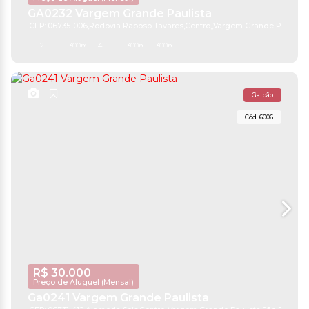
GA0232 Vargem Grande Paulista
CEP: 06735-006
,
Rodovia Raposo Tavares
,
Centro
,
Vargem Grande Paulista
,
2
300m²
4
300m²
300m²
Galpão
6006
R$
30.000
Preço de Aluguel (Mensal)
Ga0241 Vargem Grande Paulista