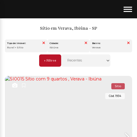
Sítio em Verava, Ibiúna - SP
Tipo de Imóvel:
Cidade:
Bairro:
Rural » Sítio
Ibiúna
Verava
Sítio
1934