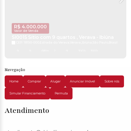
R$
4.000.000
Valor de Venda
SI0015 Sítio com 9 quartos , Verava - Ibiúna
CEP: 18150-000
,
Estrada do Verava
,
Verava
,
Ibiúna
,
São Paulo
,
Brasil
9
9
680m²
2
9
300200m²
300200m²
Navegação
Home
Comprar
Alugar
Anunciar Imóvel
Sobre nós
Simular Financiamento
Permuta
Atendimento