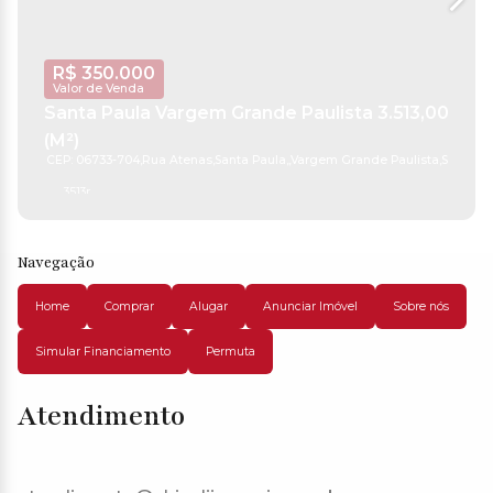
R$
350.000
Valor de Venda
Santa Paula Vargem Grande Paulista 3.513,00
(M²)
CEP: 06733-704
,
Rua Atenas
,
Santa Paula
,
Vargem Grande Paulista
,
São Pau
3513m²
Navegação
Home
Comprar
Alugar
Anunciar Imóvel
Sobre nós
Simular Financiamento
Permuta
Atendimento