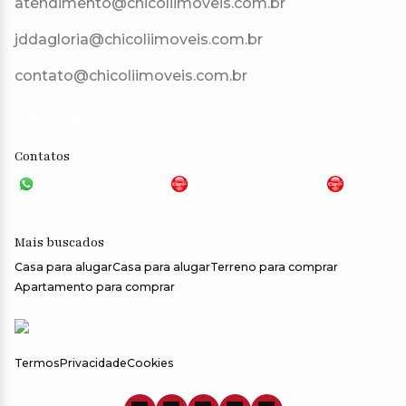
atendimento@chicoliimoveis.com.br
jddagloria@chicoliimoveis.com.br
contato@chicoliimoveis.com.br
CRECI: 28283J
Contatos
VGP - 11 4159-6699
JG - 11 98100-5000
CHC
- 11 99409-0000
Mais buscados
Casa para alugar
Casa para alugar
Terreno para comprar
Apartamento para comprar
Termos
Privacidade
Cookies