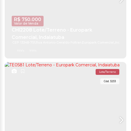
R$
750.000
Valor de Venda
CHI2208 Lote/Terreno - Europark
Comercial, Indaiatuba
CEP: 13348-751
,
Rua Antonio Geraldo Foltran
,
Europark Comercial
,
Indaiatub
1000m²
1000m²
Lote/Terreno
3233