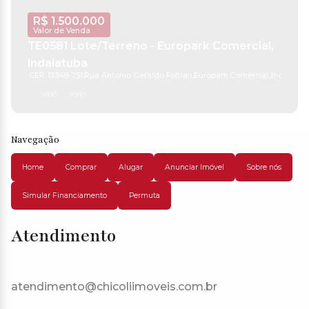
R$
1.500.000
Valor de Venda
TE0581 Lote/Terreno - Europark Comercial,
Indaiatuba
CEP: 13348-751
,
Rua Antonio Geraldo Foltran
,
Europark Comercial
,
Indaiatub
2000m²
2000m²
Navegação
Home
Comprar
Alugar
Anunciar Imóvel
Sobre nós
Simular Financiamento
Permuta
Atendimento
atendimento@chicoliimoveis.com.br