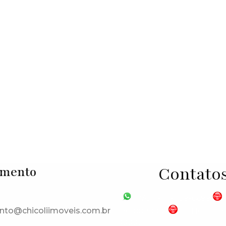
 Verde
,
Cotia
,
São Paulo
,
Brasil
Contato
imento
VGP - 11 4159-6699
nto@chicoliimoveis.com.br
98100-5000
CHC - 11 
0000