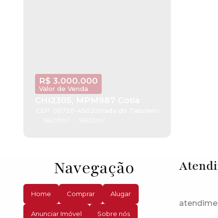
R$
3.000.000
Valor de Venda
CHI2305, MPM987 Cotia
CEP: 06720-450
,
Estrada do Taboleiro Verde
,
Taboleiro
18455m²
18455m²
Navegação
Atend
Home
Comprar
Alugar
atendime
Anunciar Imóvel
Sobre nós