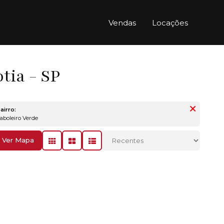
Vendas
Locações
tia - SP
airro:
Taboleiro Verde
Ver Mapa