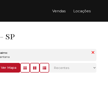
Vendas
Locações
- SP
airro:
Santana
Ver Mapa