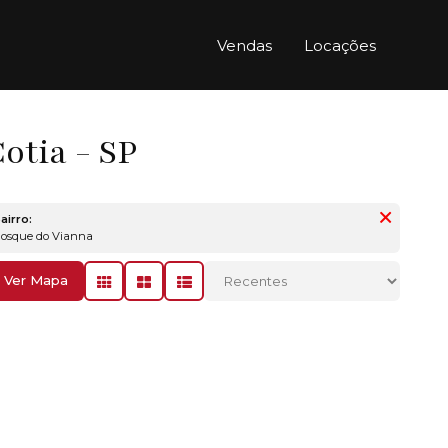
Vendas
Locações
otia - SP
airro:
Bosque do Vianna
Ver Mapa