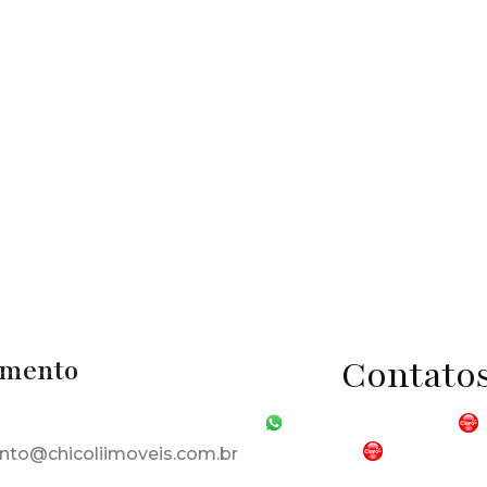
tia
,
São Paulo
,
Brasil
Contato
imento
VGP - 11 4159-6699
nto@chicoliimoveis.com.br
98100-5000
CHC - 11 
0000