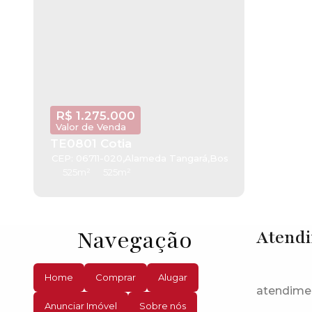
R$
1.275.000
Valor de Venda
TE0801 Cotia
CEP: 06711-020
,
Alameda Tangará
,
Bosque do Vianna
,
Co
525m²
525m²
Navegação
Atend
Home
Comprar
Alugar
atendime
Anunciar Imóvel
Sobre nós