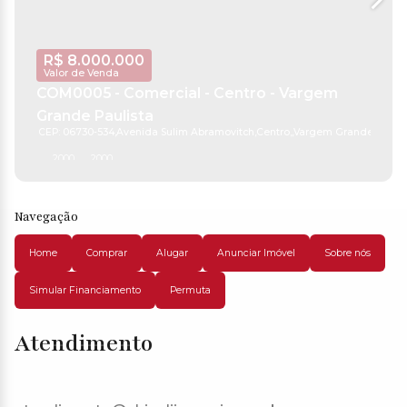
R$
8.000.000
Valor de Venda
COM0005 - Comercial - Centro - Vargem
Grande Paulista
CEP: 06730-534
,
Avenida Sulim Abramovitch
,
Centro
,
Vargem Grande Paulis
20000 ~ 200000m²
20000m²
Navegação
Home
Comprar
Alugar
Anunciar Imóvel
Sobre nós
Simular Financiamento
Permuta
Atendimento