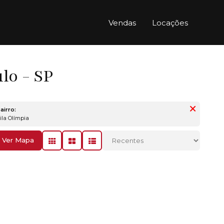
Vendas
Locações
lo - SP
airro:
Vila Olímpia
Ver Mapa