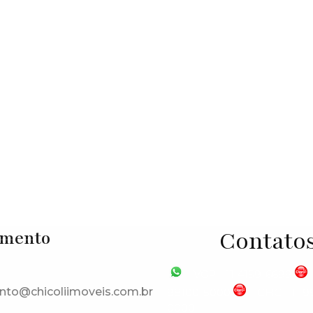
o
,
São Paulo
,
Brasil
Contato
imento
VGP - 11 4159-6699
nto@chicoliimoveis.com.br
98100-5000
CHC - 11 
0000