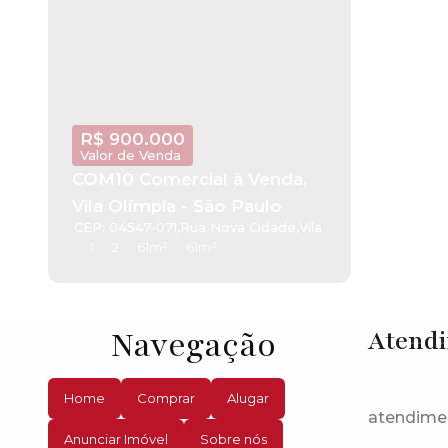
R$
900.000
Valor de Venda
COM10 Comercial à Venda,
Vila Olímpia - São Paulo
CEP: 04547-071
,
Rua Nova Cidade
,
Vila Olímpia
,
São Paul
1
2
61m²
61m²
Navegação
Atend
Home
Comprar
Alugar
atendime
Anunciar Imóvel
Sobre nós