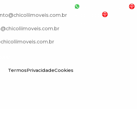
VGP - 11 4159-6699
nto@chicoliimoveis.com.br
98100-5000
CHC - 11 
0000
a@chicoliimoveis.com.br
hicoliimoveis.com.br
283J
Termos
Privacidade
Cookies