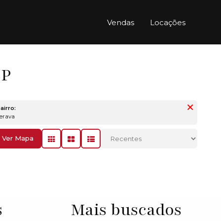
Vendas
Locações
SP
airro:
Verava
Ver Mapa
s
Mais buscados