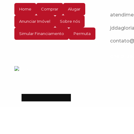
Home
Comprar
Alugar
atendime
Anunciar Imóvel
Sobre nós
jddaglori
Simular Financiamento
Permuta
contato@c
CRECI: 28