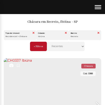
Chácara em Recreio, Ibiúna - SP
Tipo de Imóvel:
Cidade:
Bairro:
Residencial » Chácara
Ibiúna
Recreio
Chácara
5988