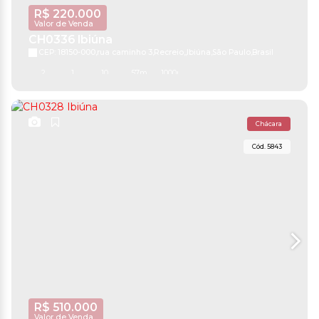
R$
220.000
Valor de Venda
CH0336 Ibiúna
CEP: 18150-000
,
rua caminho 3
,
Recreio
,
Ibiúna
,
São Paulo
,
Brasil
2
1
10
57m²
1000m²
Chácara
5843
R$
510.000
Valor de Venda