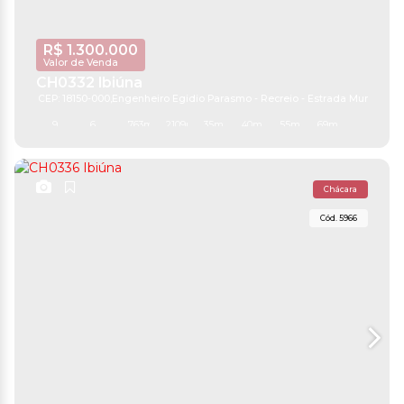
R$
1.300.000
Valor de Venda
CH0332 Ibiúna
CEP: 18150-000
,
Engenheiro Egidio Parasmo - Recreio - Estrada Mun. - Ibiún
9
6
763m²
2109m²
35m
40m
55m
69m
Chácara
5966