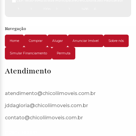
CEP: 18150-994
,
Estrada Municipal
,
Recreio
,
Ibiúna
,
São Paulo
,
Brasil
3
2
220m²
2
1
2436m²
6
Navegação
Home
Comprar
Alugar
Anunciar Imóvel
Sobre nós
Simular Financiamento
Permuta
Atendimento
atendimento@chicoliimoveis.com.br
jddagloria@chicoliimoveis.com.br
contato@chicoliimoveis.com.br
CRECI: 28283J