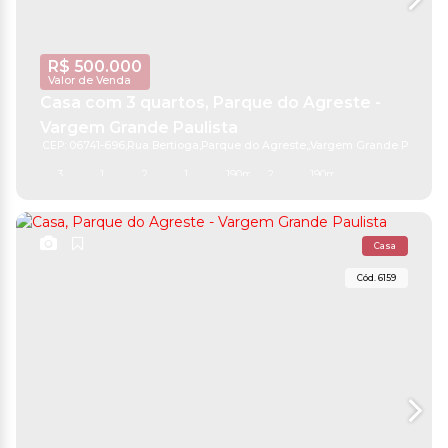
R$
500.000
Valor de Venda
Casa com 3 quartos, Parque do Agreste -
Vargem Grande Paulista
CEP: 06741-696
,
Rua Bertioga
,
Parque do Agreste
,
Vargem Grande Paulista
,
3
1
2
1
190m²
2
190m²
Casa
6159