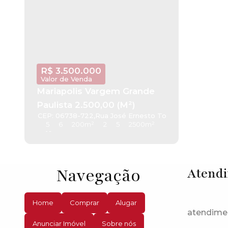
R$
3.500.000
Valor de Venda
Mariapolis Vargem Grande
Paulista 2.500,00 (M²)
CEP: 06738-722
,
Rua José Ernesto Tozzi
,
Mariapolis
,
Var
5
6
200m²
2
5
2500m²
10
Navegação
Atend
Home
Comprar
Alugar
atendime
Anunciar Imóvel
Sobre nós