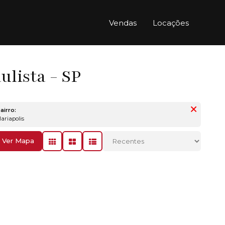
Vendas
Locações
lista - SP
airro:
Mariapolis
Ver Mapa