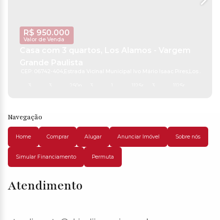
R$
950.000
Valor de Venda
Casa com 3 quartos, Los Alamos - Vargem
Grande Paulista
CEP: 06742-404
,
Estrada Vicinal Municipal Ivo Mário Isaac Pires
,
Los Alamo
3
3
250m²
3
1
1125m²
3
1125m²
Navegação
Home
Comprar
Alugar
Anunciar Imóvel
Sobre nós
Simular Financiamento
Permuta
Atendimento