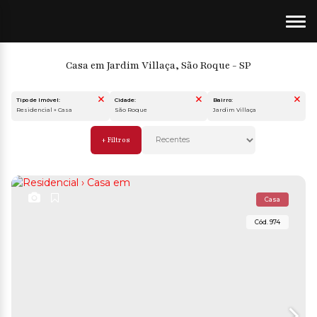
Casa em Jardim Villaça, São Roque - SP
Tipo de Imóvel:
Cidade:
Bairro:
Residencial » Casa
São Roque
Jardim Villaça
Casa
974