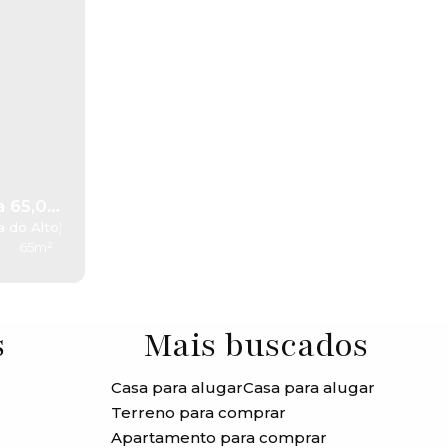
a 65,00
)
 do Alto)
,
Cotia
,
São Paulo
,
Cotia
,
São Paulo
,
Brasil
,
Brasil
²
65m²
s
Mais buscados
Casa para alugar
Casa para alugar
JG - 11
Terreno para comprar
99409-
Apartamento para comprar