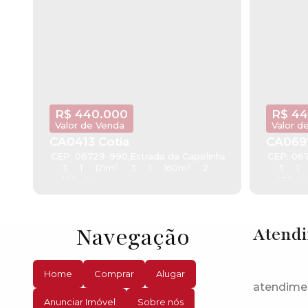
R$
440.000
R$
44
Valor de Venda
Valor d
CA0413 Cotia
CA0697
CEP: 06729-990
,
Estrada da Capelinha
,
Jardim Monte Ver
CEP: 06
3
1
121m²
3
1
160m²
2
3
1
160m²
160m²
Navegação
Atend
Home
Comprar
Alugar
atendime
Anunciar Imóvel
Sobre nós