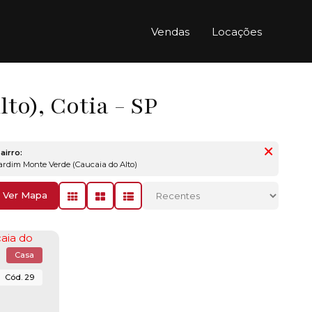
Vendas
Locações
to), Cotia - SP
airro:
Jardim Monte Verde (Caucaia do Alto)
Ver Mapa
Casa
29