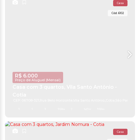
Casa
6102
R$
6.000
Preço de Aluguel (Mensal)
Casa com 3 quartos, Vila Santo Antônio -
Cotia
CEP: 06708-321
,
Rua Belo Horizonte
,
Vila Santo Antônio
,
Cotia
,
São Paulo
,
Bras
3
2
3
358m²
2
147m²
358m²
Casa