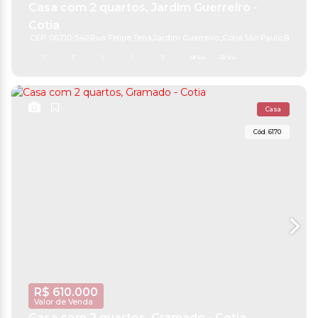
Casa com 2 quartos, Jardim Guerreiro -
Cotia
CEP: 06710-540
,
Rua Felipe Tena
,
Jardim Guerreiro
,
Cotia
,
São Paulo
,
Brasil
2
3
1
1
2
80m²
80m²
Casa
6170
R$
610.000
Valor de Venda
Casa com 2 quartos, Gramado - Cotia