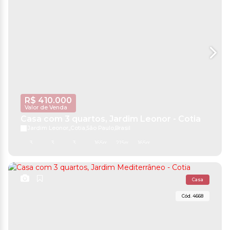
R$
410.000
Valor de Venda
Casa com 3 quartos, Jardim Leonor - Cotia
Jardim Leonor
,
Cotia
,
São Paulo
,
Brasil
3
3
3
165m²
215m²
165m²
Casa
4668