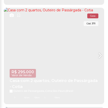
Casa
3711
R$
295.000
Valor de Venda
Casa com 2 quartos, Outeiro de Passárgada
- Cotia
Outeiro de Passárgada
,
Cotia
,
São Paulo
,
Brasil
2
50m²
58m²
1
58m²