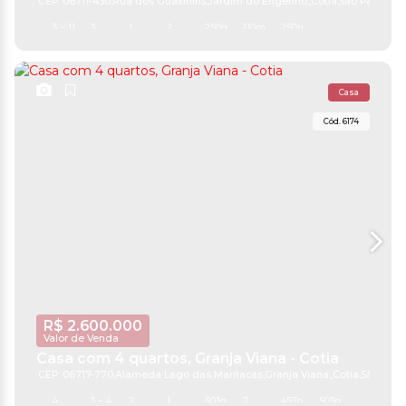
CEP: 06711-430
,
Rua dos Guaxinins
,
Jardim do Engenho
,
Cotia
,
São Paulo
,
Bra
3 ~ 110
3
1
2
250m²
110m²
250m²
Casa
6174
R$
2.600.000
Valor de Venda
Casa com 4 quartos, Granja Viana - Cotia
CEP: 06717-770
,
Alameda Lago das Maritacas
,
Granja Viana
,
Cotia
,
São Paul
4
3 ~ 4
2
1
503m²
7
457m²
503m²