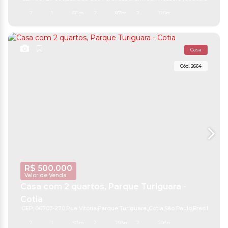
2
1
60m²
2
87m²
2
125m²
Casa
2664
R$
500.000
Valor de Venda
Casa com 2 quartos, Parque Turiguara -
Cotia
CEP: 06703-270
,
Rua Vitória
,
Parque Turiguara
,
Cotia
,
São Paulo
,
Brasil
2
1
57m²
2
293m²
2
293m²