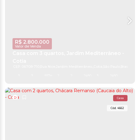
R$
2.800.000
Valor de Venda
Casa com 3 quartos, Jardim Mediterrâneo -
Cotia
CEP: 06708-710
,
Rua Nice
,
Jardim Mediterrâneo
,
Cotia
,
São Paulo
,
Brasil
3
3
557m²
2
2
2450m²
3
2450m²
Casa
4662