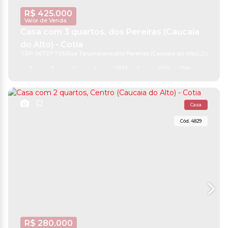
R$
425.000
Valor de Venda
Casa com 3 quartos, dos Pereiras (Caucaia
do Alto) - Cotia
CEP: 06727-726
,
Rua Tarumarana
,
dos Pereiras (Caucaia do Alto)
,
Cotia
,
São
3
3
2
1
15000m²
2
150m²
25m
25m
Casa
4829
R$
280.000