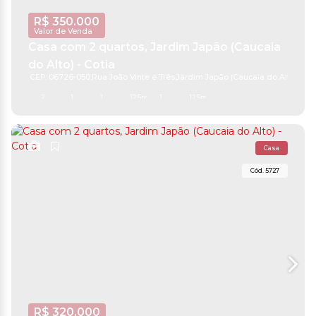
R$
350.000
Valor de Venda
Casa com 2 quartos, Jardim Japão (Caucaia
do Alto) - Cotia
CEP: 06726-050
,
Rua João Vinte e Três
,
Jardim Japão (Caucaia do Alto)
,
Cot
2
1
1
125m²
1
125m²
Casa
5727
R$
320.000