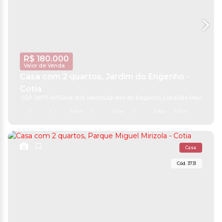
R$
180.000
Valor de Venda
Casa com 2 quartos, Jardim do Engenho -
Cotia
CEP: 06711-470
,
Rua dos Jabotis
,
Jardim do Engenho
,
Cotia
,
São Paulo
,
Brasil
2
1
125m²
1
125m²
1
105m²
125m²
25m
5m
5m
1m
1m
Casa
3731