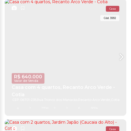
Casa
3592
R$
640.000
Valor de Venda
Casa com 4 quartos, Recanto Arco Verde -
Cotia
CEP: 06701-235
,
Rua Tronco dos Manacás
,
Recanto Arco Verde
,
Cotia
,
São Pa
4
2
170m²
2
2
6
500m²
Casa