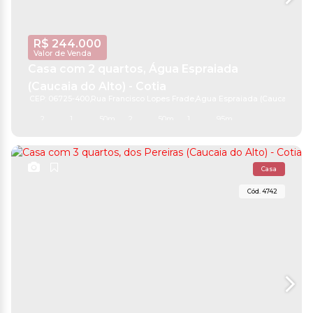
R$
244.000
Valor de Venda
Casa com 2 quartos, Água Espraiada
(Caucaia do Alto) - Cotia
CEP: 06725-400
,
Rua Francisco Lopes Frade
,
Água Espraiada (Caucaia do A
2
1
50m²
2
50m²
1
95m²
Casa
4742