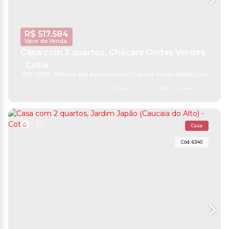
R$
517.584
Valor de Venda
Casa com 3 quartos, Chácara Ondas Verdes
- Cotia
CEP: 06715-580
,
Rua dos Agrimensores
,
Chácara Ondas Verdes
,
Cotia
,
São P
3
2
1
1
67m²
2
67m²
67m²
Casa
6340