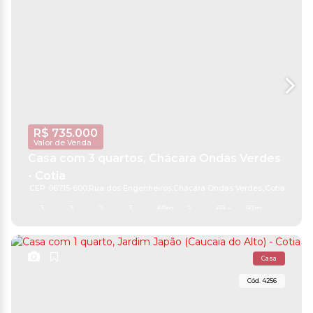
R$
735.000
Valor de Venda
Casa com 3 quartos, Chácara Ondas Verdes
- Cotia
CEP: 06715-600
,
Rua dos Engenheiros
,
Chácara Ondas Verdes
,
Cotia
,
São Pa
3
3
2
3
69m²
2
69 ~ 699m²
97m²
Casa
4256