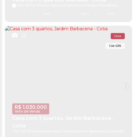
CEP: 06710-050
,
Rua Sapucaí
,
Gramado
,
Cotia
,
São Paulo
,
Brasil
2
2
80m²
2
1
80m²
1
80m²
80m²
15m
5m
Casa
6216
R$
1.030.000
Valor de Venda
Casa com 3 quartos, Jardim Barbacena -
Cotia
CEP: 06710-400
,
Estrada dos Galdinos
,
Jardim Barbacena
,
Cotia
,
São Paulo
,
B