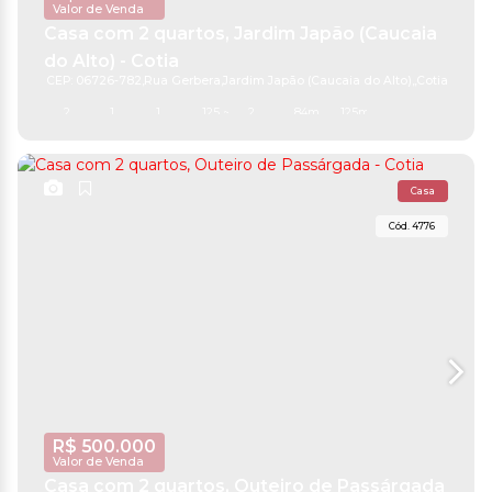
Valor de Venda
Casa com 2 quartos, Jardim Japão (Caucaia
do Alto) - Cotia
CEP: 06726-782
,
Rua Gerbera
,
Jardim Japão (Caucaia do Alto)
,
Cotia
,
São Pa
2
1
1
125 ~ 12500m²
2
84m²
125m²
Casa
4776
R$
500.000
Valor de Venda
Casa com 2 quartos, Outeiro de Passárgada