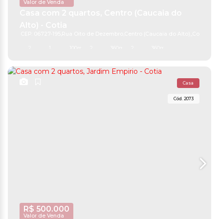
Valor de Venda
Casa com 2 quartos, Centro (Caucaia do
Alto) - Cotia
CEP: 06727-195
,
Rua Oito de Dezembro
,
Centro (Caucaia do Alto)
,
Cotia
,
São 
2
1
100m²
2
360m²
2
360m²
Casa
2073
R$
500.000
Valor de Venda