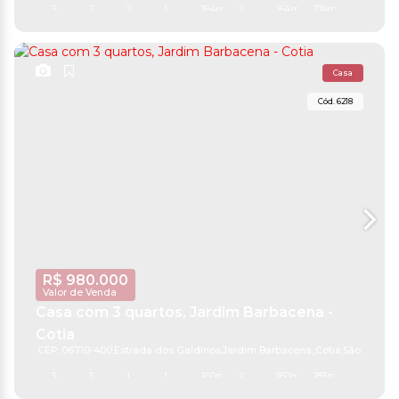
3
2
2
1
164m²
2
164m²
174m²
Casa
6218
R$
980.000
Valor de Venda
Casa com 3 quartos, Jardim Barbacena -
Cotia
CEP: 06710-400
,
Estrada dos Galdinos
,
Jardim Barbacena
,
Cotia
,
São Paulo
,
B
3
3
1
1
160m²
2
160m²
183m²