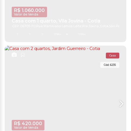
R$
1.060.000
Valor de Venda
Casa com 1 quarto, Vila Jovina - Cotia
CEP: 06705-110
,
Rua Martiniano Lemos Leite
,
Vila Jovina
,
Cotia
,
São Paulo
,
Bra
1
1
2
1118m²
8
1118m²
Casa
6235
R$
420.000
Valor de Venda