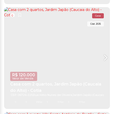
Casa
2535
R$
120.000
Valor de Venda
Casa com 2 quartos, Jardim Japão (Caucaia
do Alto) - Cotia
CEP: 06726-225
,
Rua Hélio Nunes de Oliveira
,
Jardim Japão (Caucaia do Alt
2
2
100m²
1
125m²
1
125m²