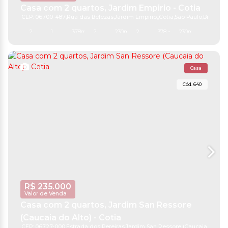
Casa com 2 quartos, Jardim Empirio - Cotia
CEP: 06700-487
,
Rua das Belezas
,
Jardim Empirio
,
Cotia
,
São Paulo
,
Brasil
2
1
378m²
2
230m²
2
378 ~ 3778m²
230m²
Casa
640
R$
235.000
Valor de Venda
Casa com 2 quartos, Jardim San Ressore
(Caucaia do Alto) - Cotia
CEP: 06727-000
,
Estrada dos Pereiras
,
Jardim San Ressore (Caucaia do Alt