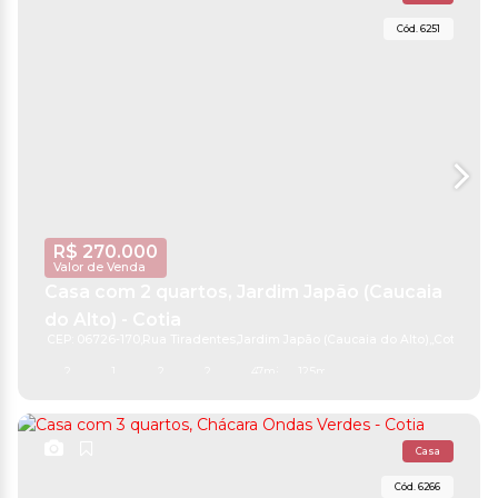
6251
R$
270.000
Valor de Venda
Casa com 2 quartos, Jardim Japão (Caucaia
do Alto) - Cotia
CEP: 06726-170
,
Rua Tiradentes
,
Jardim Japão (Caucaia do Alto)
,
Cotia
,
São 
2
1
2
2
47m²
125m²
Casa
6266