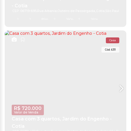
- Cotia
CEP: 06719-695
,
Rua Albania
,
Outeiro de Passárgada
,
Cotia
,
São Paulo
,
Brasil
2
2
85m²
2
260m²
2
260m²
Casa
6311
R$
720.000
Valor de Venda
Casa com 3 quartos, Jardim do Engenho -
Cotia