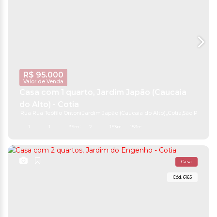
R$
95.000
Valor de Venda
Casa com 1 quarto, Jardim Japão (Caucaia
do Alto) - Cotia
Rua Rua Teófilo Ontoni
,
Jardim Japão (Caucaia do Alto)
,
Cotia
,
São Paulo
,
Bra
1
1
35m²
2
153m²
153m²
Casa
6165