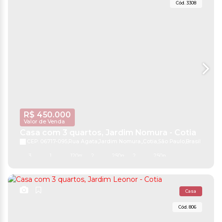
3308
R$
450.000
Valor de Venda
Casa com 3 quartos, Jardim Nomura - Cotia
CEP: 06717-095
,
Rua Ágata
,
Jardim Nomura
,
Cotia
,
São Paulo
,
Brasil
3
1
120m²
2
250m²
2
250m²
Casa
806