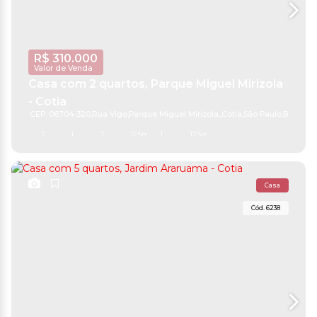
R$
310.000
Valor de Venda
Casa com 2 quartos, Parque Miguel Mirizola
- Cotia
CEP: 06704-320
,
Rua Vigo
,
Parque Miguel Mirizola
,
Cotia
,
São Paulo
,
Brasil
2
1
2
125m²
1
125m²
Casa
6238