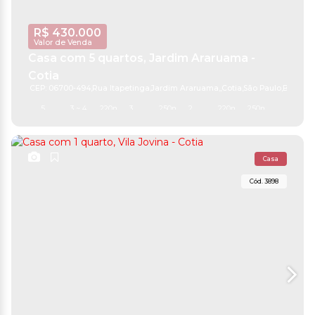
R$
430.000
Valor de Venda
Casa com 5 quartos, Jardim Araruama -
Cotia
CEP: 06700-494
,
Rua Itapetinga
,
Jardim Araruama
,
Cotia
,
São Paulo
,
Brasil
5
3 ~ 4
220m²
3
250m²
2
220m²
250m²
Casa
3898