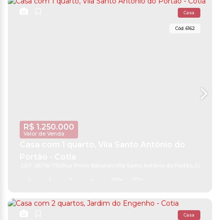
Casa
6162
R$
1.250.000
Valor de Venda
Casa com 1 quarto, Vila Santo Antônio do
Portão - Cotia
CEP: 06716-710
,
Rua Primo Batistoni
,
Vila Santo Antônio do Portão
,
Cotia
,
São
1
1
1
4
110m²
517m²
Casa