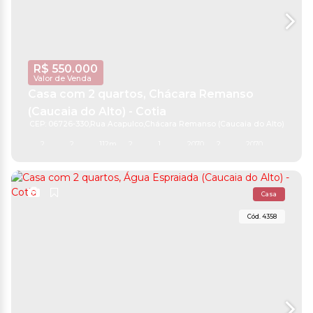
R$
550.000
Valor de Venda
Casa com 2 quartos, Chácara Remanso
(Caucaia do Alto) - Cotia
CEP: 06726-330
,
Rua Acapulco
,
Chácara Remanso (Caucaia do Alto)
,
Cotia
,
S
2
2
112m²
2
1
2070m²
2
2070m²
Casa
4358