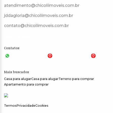
atendimento@chicoliimoveis.com.br
jddagloria@chicoliimoveis.com.br
contato@chicoliimoveis.com.br
CRECI: 28283J
Contatos
VGP - 11 4159-6699
JG - 11 98100-5000
CHC
- 11 99409-0000
Mais buscados
Casa para alugar
Casa para alugar
Terreno para comprar
Apartamento para comprar
Termos
Privacidade
Cookies