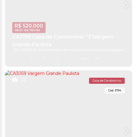
R$
520.000
Valor de Venda
CA3196 Casa de Condomínio "3 !Vargem
Grande Paulista
CEP: 06739-152
,
Rua Machado de Assis
,
Chácara do Carmo
,
Vargem Grande
3
3
2
1
2
94m²
133m²
Casa de Condomínio
5794