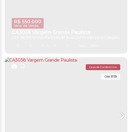
R$
550.000
Valor de Venda
CA3059 Vargem Grande Paulista
CEP: 06739-152
,
Rua Machado de Assis
,
Chácara do Carmo
,
Vargem Grande
3
3
2 ~ 3
1
2
94m²
133m²
Casa de Condomínio
5729