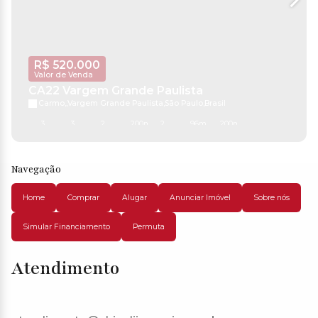
R$
520.000
Valor de Venda
CA22 Vargem Grande Paulista
Carmo
,
Vargem Grande Paulista
,
São Paulo
,
Brasil
3
3
2
200m²
2
96m²
200m²
Navegação
Home
Comprar
Alugar
Anunciar Imóvel
Sobre nós
Simular Financiamento
Permuta
Atendimento