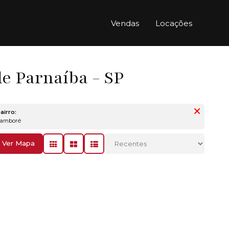
Vendas
Locações
e Parnaíba - SP
airro:
Tamboré
Ver Mapa