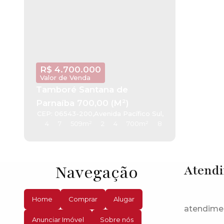
R$
4.700.000
Valor de Venda
Tamboré Santana de
Parnaíba 700,00 (M²)
CEP: 06543-200
,
Avenida Pacífico Sul
,
Tamboré
,
Santana
4
7
509m²
2
4
700m²
8
Navegação
Atend
Home
Comprar
Alugar
atendime
Anunciar Imóvel
Sobre nós