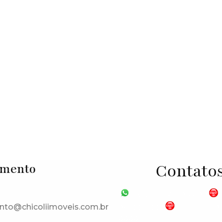
 de Parnaíba
,
São Paulo
,
Brasil
Contato
imento
VGP - 11 4159-6699
nto@chicoliimoveis.com.br
98100-5000
CHC - 11 
0000